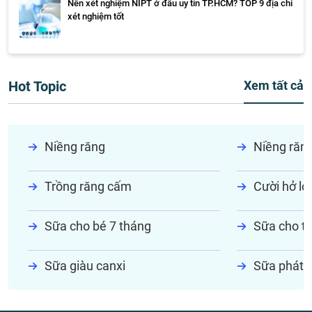
Nên xét nghiệm NIPT ở đâu uy tín TP.HCM? TOP 9 địa chỉ
xét nghiệm tốt
Hot Topic
Xem tất cả
Niềng răng
Niềng răn
Trồng răng cấm
Cười hở lợi
Sữa cho bé 7 tháng
Sữa cho tr
Sữa giàu canxi
Sữa phát t