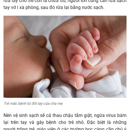
rửa tay cho trẻ con là chưa đủ, người lớn cũng cần rửa sạch
tay vớ i xà phòng, sau đó rửa lại bằng nước sạch.
Trẻ mắc bệnh từ đôi tay của cha mẹ
Nên vệ sinh sạch sẽ cả thau chậu tắm giặt, ngừa virus bám
lại trên tay và gây bệnh cho trẻ nhỏ. Đặc biệt là những
người trông trẻ, giáo viên ở các trường học càng cần chú ý