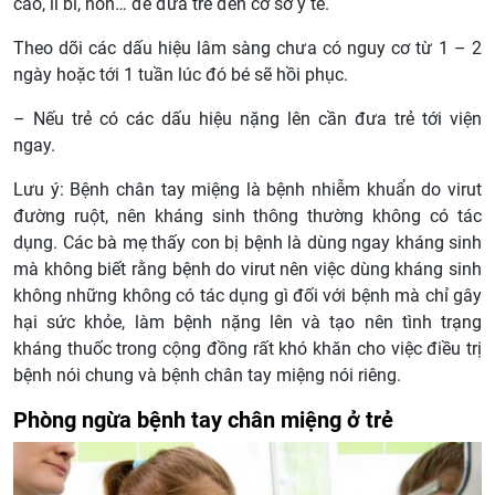
cao, li bì, nôn… để đưa trẻ đến cơ sở y tế.
Theo dõi các dấu hiệu lâm sàng chưa có nguy cơ từ 1 – 2
ngày hoặc tới 1 tuần lúc đó bé sẽ hồi phục.
– Nếu trẻ có các dấu hiệu nặng lên cần đưa trẻ tới viện
ngay.
Lưu ý: Bệnh chân tay miệng là bệnh nhiễm khuẩn do virut
đường ruột, nên kháng sinh thông thường không có tác
dụng. Các bà mẹ thấy con bị bệnh là dùng ngay kháng sinh
mà không biết rằng bệnh do virut nên việc dùng kháng sinh
không những không có tác dụng gì đối với bệnh mà chỉ gây
hại sức khỏe, làm bệnh nặng lên và tạo nên tình trạng
kháng thuốc trong cộng đồng rất khó khăn cho việc điều trị
bệnh nói chung và bệnh chân tay miệng nói riêng.
Phòng ngừa bệnh tay chân miệng ở trẻ