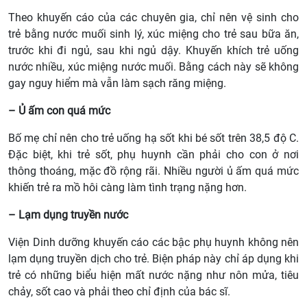
Theo khuyến cáo của các chuyên gia, chỉ nên vệ sinh cho
trẻ bằng nước muối sinh lý, xúc miệng cho trẻ sau bữa ăn,
trước khi đi ngủ, sau khi ngủ dậy. Khuyến khích trẻ uống
nước nhiều, xúc miệng nước muối. Bằng cách này sẽ không
gay nguy hiểm mà vẫn làm sạch răng miệng.
– Ủ ấm con quá mức
Bố mẹ chỉ nên cho trẻ uống hạ sốt khi bé sốt trên 38,5 độ C.
Đặc biệt, khi trẻ sốt, phụ huynh cần phải cho con ở nơi
thông thoáng, mặc đồ rộng rãi. Nhiều người ủ ấm quá mức
khiến trẻ ra mồ hôi càng làm tình trạng nặng hơn.
– Lạm dụng truyền nước
Viện Dinh dưỡng khuyến cáo các bậc phụ huynh không nên
lạm dụng truyền dịch cho trẻ. Biện pháp này chỉ áp dụng khi
trẻ có những biểu hiện mất nước nặng như nôn mửa, tiêu
chảy, sốt cao và phải theo chỉ định của bác sĩ.