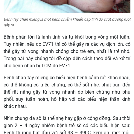
Bệnh tay chân miệng là một bệnh nhiễm khuẩn cấp tính do virut đường ruột
gây ra
Bệnh phần lớn là lành tính và tự khỏi trong vòng một tuần.
Tuy nhiên, nếu do EV71 thì có thể gây ra các vụ dịch lớn, có
thể gây tử vong nhanh chóng cho trẻ em, nhất là trẻ nhỏ.
Trong bài này chúng tôi đề cập đến cách theo dõi và xử trí
cho bệnh nhân bị TCM do EV71.
Bệnh chân tay miệng có biểu hiện bệnh cảnh rất khác nhau,
có thể không có triệu chứng, có thể sốt nhẹ, phát ban đến
thể rất nặng gây tử vong nhanh do biến chứng như phù
phổi, suy tuần hoàn, hô hấp với các biểu hiện thần kinh
khác nhau.
Nhìn chung đa số là thể nhẹ hay gặp ở cộng đồng. Sau thời
gian 2 – 4 ngày nhiễm bệnh trẻ sẽ có các biểu hiện sau:
Bệnh thường bắt đầu với sốt 38 – 390C, kém ăn, mệt mỏi,