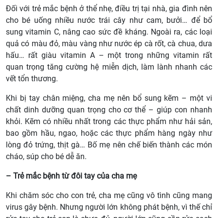
Đối với trẻ mắc bệnh ở thể nhẹ, điều trị tại nhà, gia đình nên
cho bé uống nhiều nước trái cây như cam, bưởi… để bổ
sung vitamin C, nâng cao sức đề kháng. Ngoài ra, các loại
quả có màu đỏ, màu vàng như nước ép cà rốt, cà chua, dưa
hấu… rất giàu vitamin A – một trong những vitamin rất
quan trọng tăng cường hệ miễn dịch, làm lành nhanh các
vết tổn thương.
Khi bị tay chân miệng, cha mẹ nên bổ sung kẽm – một vi
chất dinh dưỡng quan trọng cho cơ thể – giúp con nhanh
khỏi. Kẽm có nhiều nhất trong các thực phẩm như hải sản,
bao gồm hầu, ngao, hoặc các thực phẩm hàng ngày như
lòng đỏ trứng, thịt gà… Bố mẹ nên chế biến thành các món
cháo, súp cho bé dễ ăn.
– Trẻ mắc bệnh từ đôi tay của cha mẹ
Khi chăm sóc cho con trẻ, cha mẹ cũng vô tình cũng mang
virus gây bệnh. Nhưng người lớn không phát bệnh, vì thế chỉ