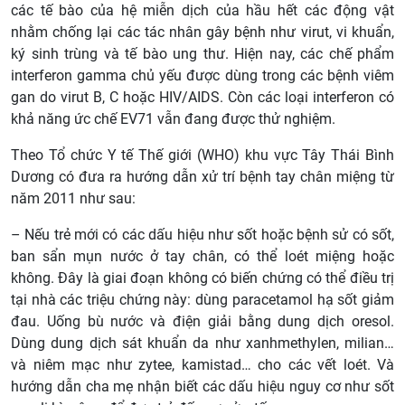
các tế bào của hệ miễn dịch của hầu hết các động vật
nhằm chống lại các tác nhân gây bệnh như virut, vi khuẩn,
ký sinh trùng và tế bào ung thư. Hiện nay, các chế phẩm
interferon gamma chủ yếu được dùng trong các bệnh viêm
gan do virut B, C hoặc HIV/AIDS. Còn các loại interferon có
khả năng ức chế EV71 vẫn đang được thử nghiệm.
Theo Tổ chức Y tế Thế giới (WHO) khu vực Tây Thái Bình
Dương có đưa ra hướng dẫn xử trí bệnh tay chân miệng từ
năm 2011 như sau:
– Nếu trẻ mới có các dấu hiệu như sốt hoặc bệnh sử có sốt,
ban sẩn mụn nước ở tay chân, có thể loét miệng hoặc
không. Đây là giai đoạn không có biến chứng có thể điều trị
tại nhà các triệu chứng này: dùng paracetamol hạ sốt giảm
đau. Uống bù nước và điện giải bằng dung dịch oresol.
Dùng dung dịch sát khuẩn da như xanhmethylen, milian…
và niêm mạc như zytee, kamistad… cho các vết loét. Và
hướng dẫn cha mẹ nhận biết các dấu hiệu nguy cơ như sốt