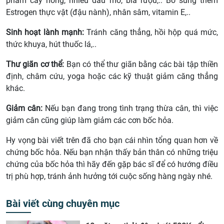
phẩm cay nóng, nhiều dầu mỡ, bia rượu,.. Bổ sung thêm
Estrogen thực vật (đậu nành), nhân sâm, vitamin E,..
Sinh hoạt lành mạnh:
Tránh căng thẳng, hồi hộp quá mức,
thức khuya, hút thuốc lá,..
Thư giãn cơ thể:
Bạn có thể thư giãn bằng các bài tập thiền
định, châm cứu, yoga hoặc các kỹ thuật giảm căng thẳng
khác.
Giảm cân:
Nếu bạn đang trong tình trạng thừa cân, thì việc
giảm cân cũng giúp làm giảm các cơn bốc hỏa.
Hy vọng bài viết trên đã cho bạn cái nhìn tổng quan hơn về
chứng bốc hỏa. Nếu bạn nhận thấy bản thân có những triệu
chứng của bốc hỏa thì hãy đến gặp bác sĩ để có hướng điều
trị phù hợp, tránh ảnh hưởng tới cuộc sống hàng ngày nhé.
Bài viết cùng chuyên mục