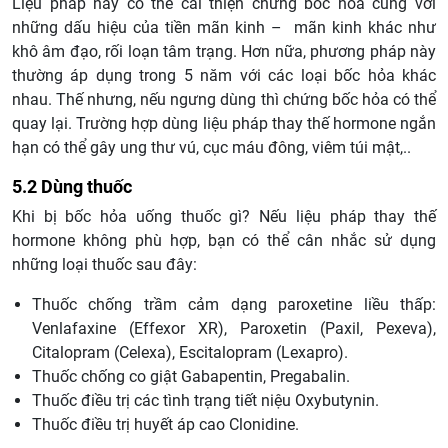
Liệu pháp này có thể cải thiện chứng bốc hỏa cùng với
những dấu hiệu của tiền mãn kinh – mãn kinh khác như
khô âm đạo, rối loạn tâm trạng. Hơn nữa, phương pháp này
thường áp dụng trong 5 năm với các loại bốc hỏa khác
nhau. Thế nhưng, nếu ngưng dùng thì chứng bốc hỏa có thể
quay lại. Trường hợp dùng liệu pháp thay thế hormone ngắn
hạn có thể gây ung thư vú, cục máu đông, viêm túi mật,..
5.2 Dùng thuốc
Khi bị bốc hỏa uống thuốc gì? Nếu liệu pháp thay thế
hormone không phù hợp, bạn có thể cân nhắc sử dụng
những loại thuốc sau đây:
Thuốc chống trầm cảm dạng paroxetine liều thấp:
Venlafaxine (Effexor XR), Paroxetin (Paxil, Pexeva),
Citalopram (Celexa), Escitalopram (Lexapro).
Thuốc chống co giật Gabapentin, Pregabalin.
Thuốc điều trị các tình trạng tiết niệu
Oxybutynin.
Thuốc điều trị huyết áp cao Clonidine.