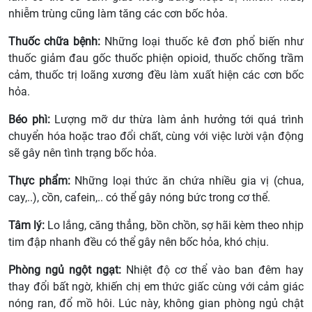
nhiễm trùng cũng làm tăng các cơn bốc hỏa.
Thuốc chữa bệnh:
Những loại thuốc kê đơn phổ biến như
thuốc giảm đau gốc thuốc phiện opioid, thuốc chống trầm
cảm, thuốc trị loãng xương đều làm xuất hiện các cơn bốc
hỏa.
Béo phì:
Lượng mỡ dư thừa làm ảnh hưởng tới quá trình
chuyển hóa hoặc trao đổi chất, cùng với việc lười vận động
sẽ gây nên tình trạng bốc hỏa.
Thực phẩm:
Những loại thức ăn chứa nhiều gia vị (chua,
cay,..), cồn, cafein,.. có thể gây nóng bức trong cơ thể.
Tâm lý:
Lo lắng, căng thẳng, bồn chồn, sợ hãi kèm theo nhịp
tim đập nhanh đều có thể gây nên bốc hỏa, khó chịu.
Phòng ngủ ngột ngạt:
Nhiệt độ cơ thể vào ban đêm hay
thay đổi bất ngờ, khiến chị em thức giấc cùng với cảm giác
nóng ran, đổ mồ hôi. Lúc này, không gian phòng ngủ chật