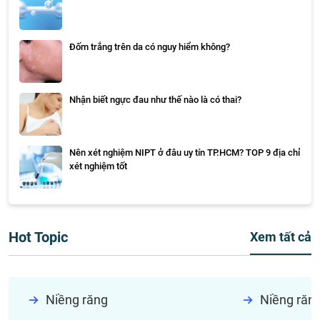
Đốm trắng trên da có nguy hiểm không?
Nhận biết ngực đau như thế nào là có thai?
Nên xét nghiệm NIPT ở đâu uy tín TP.HCM? TOP 9 địa chỉ
xét nghiệm tốt
Hot Topic
Xem tất cả
Niềng răng
Niềng răn