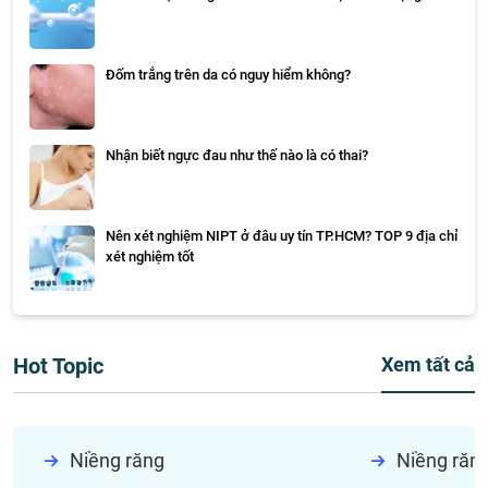
Đốm trắng trên da có nguy hiểm không?
Nhận biết ngực đau như thế nào là có thai?
Nên xét nghiệm NIPT ở đâu uy tín TP.HCM? TOP 9 địa chỉ
xét nghiệm tốt
Hot Topic
Xem tất cả
Niềng răng
Niềng răn