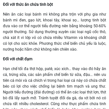
Đối với thức ăn chứa tinh bột
Nên ăn các loại bánh mì không pha trộn với phụ gia như
bánh mì đen, gạo lứt, khoai tây, khoai sọ… lượng tinh bột
đưa vào cơ thể người tiểu đường nên bằng khoảng 50-60%
người thường. Sử dụng thường xuyên các loại ngũ cốc thô,
chà xát ít vì lớp vỏ có chứa nhiều Vitamin và khoáng chất
có lợi cho sức khỏe. Phương thức chế biến chủ yếu là luộc,
nướng hoặc hầm chứ không nên chiên xào.
Đối với chất đạm
Hạn chế tối đa thịt hộp, patê, xúc xích… thay vào đó hãy ăn
cá, trứng sữa, các sản phẩm chế biến từ sữa, đậu… nên ưu
tiên cá mòi và cá chích vì trong hai loại cá này có chứa chất
béo có lợi cho việc chống lại bệnh tim mạch và ung thư.
Người tiểu đường (đái đường) có thể ăn các loại thịt lợn, thịt
bò đã lấy sạch mỡ. Tránh tuyệt đối da gà, da vịt bởi nó có
chứa rất nhiều cholesterol. Cũng như thực phẩm chứa tinh