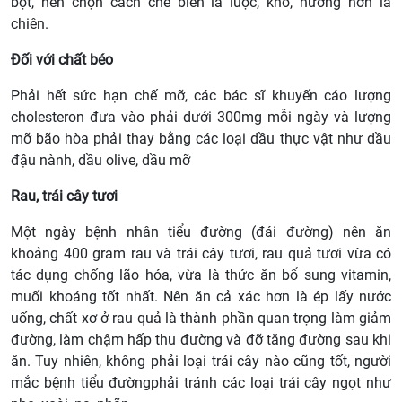
bột, nên chọn cách chế biến là luộc, kho, nướng hơn là
chiên.
Đối với chất béo
Phải hết sức hạn chế mỡ, các bác sĩ khuyến cáo lượng
cholesteron đưa vào phải dưới 300mg mỗi ngày và lượng
mỡ bão hòa phải thay bằng các loại dầu thực vật như dầu
đậu nành, dầu olive, dầu mỡ
Rau, trái cây tươi
Một ngày bệnh nhân tiểu đường (đái đường) nên ăn
khoảng 400 gram rau và trái cây tươi, rau quả tươi vừa có
tác dụng chống lão hóa, vừa là thức ăn bổ sung vitamin,
muối khoáng tốt nhất. Nên ăn cả xác hơn là ép lấy nước
uống, chất xơ ở rau quả là thành phần quan trọng làm giảm
đường, làm chậm hấp thu đường và đỡ tăng đường sau khi
ăn. Tuy nhiên, không phải loại trái cây nào cũng tốt, người
mắc bệnh tiểu đườngphải tránh các loại trái cây ngọt như