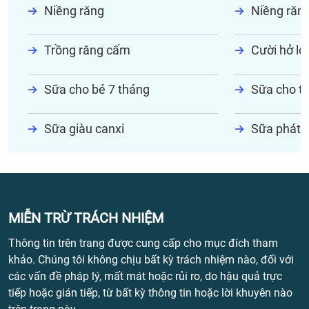
Niềng răng
Niềng răn
Trồng răng cấm
Cười hở lợi
Sữa cho bé 7 tháng
Sữa cho tr
Sữa giàu canxi
Sữa phát t
MIỄN TRỪ TRÁCH NHIỆM
Thông tin trên trang được cung cấp cho mục đích tham
khảo. Chúng tôi không chịu bất kỳ trách nhiệm nào, đối với
các vấn đề pháp lý, mất mát hoặc rủi ro, do hậu quả trực
tiếp hoặc gián tiếp, từ bất kỳ thông tin hoặc lời khuyên nào