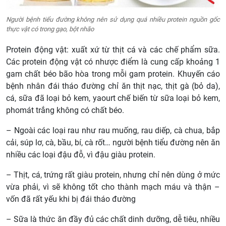
Người bệnh tiểu đường không nên sử dụng quá nhiều protein nguồn gốc
thực vật có trong gạo, bột nhão
Protein động vật: xuất xứ từ thịt cá và các chế phẩm sữa.
Các protein động vật có nhược điểm là cung cấp khoảng 1
gam chất béo bão hòa trong mỗi gam protein. Khuyến cáo
bệnh nhân đái tháo đường chỉ ăn thịt nạc, thịt gà (bỏ da),
cá, sữa đã loại bỏ kem, yaourt chế biến từ sữa loại bỏ kem,
phomát trắng không có chất béo.
– Ngoài các loại rau như rau muống, rau diếp, cà chua, bắp
cải, súp lơ, cà, bầu, bí, cà rốt… người bệnh tiểu đường nên ăn
nhiều các loại đậu đỗ, vì đậu giàu protein.
– Thịt, cá, trứng rất giàu protein, nhưng chỉ nên dùng ở mức
vừa phải, vì sẽ không tốt cho thành mạch máu và thận –
vốn đã rất yếu khi bị đái tháo đường
– Sữa là thức ăn đầy đủ các chất dinh dưỡng, dễ tiêu, nhiều