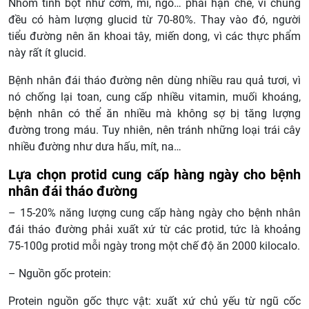
Nhóm tinh bột như cơm, mì, ngô… phải hạn chế, vì chúng
đều có hàm lượng glucid từ 70-80%. Thay vào đó, người
tiểu đường nên ăn khoai tây, miến dong, vì các thực phẩm
này rất ít glucid.
Bệnh nhân đái tháo đường nên dùng nhiều rau quả tươi, vì
nó chống lại toan, cung cấp nhiều vitamin, muối khoáng,
bệnh nhân có thể ăn nhiều mà không sợ bị tăng lượng
đường trong máu. Tuy nhiên, nên tránh những loại trái cây
nhiều đường như dưa hấu, mít, na…
Lựa chọn protid cung cấp hàng ngày cho bệnh
nhân đái tháo đường
– 15-20% năng lượng cung cấp hàng ngày cho bệnh nhân
đái tháo đường phải xuất xứ từ các protid, tức là khoảng
75-100g protid mỗi ngày trong một chế độ ăn 2000 kilocalo.
– Nguồn gốc protein:
Protein nguồn gốc thực vật: xuất xứ chủ yếu từ ngũ cốc