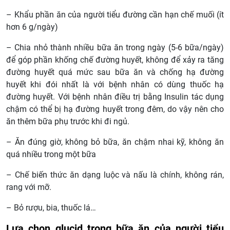
– Khẩu phần ăn của người tiểu đường cần hạn chế muối (ít
hơn 6 g/ngày)
– Chia nhỏ thành nhiều bữa ăn trong ngày (5-6 bữa/ngày)
để góp phần khống chế đường huyết, không để xảy ra tăng
đường huyết quá mức sau bữa ăn và chống hạ đường
huyết khi đói nhất là với bệnh nhân có dùng thuốc hạ
đường huyết. Với bệnh nhân điều trị bằng Insulin tác dụng
chậm có thể bị hạ đường huyết trong đêm, do vậy nên cho
ăn thêm bữa phụ trước khi đi ngủ.
– Ăn đúng giờ, không bỏ bữa, ăn chậm nhai kỹ, không ăn
quá nhiều trong một bữa
– Chế biến thức ăn dạng luộc và nấu là chính, không rán,
rang với mỡ.
– Bỏ rượu, bia, thuốc lá…
Lựạ chọn glucid trong bữa ăn của người tiểu