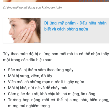
Dị ứng môi do sử dụng son không an toàn
Dị ứng mỹ phẩm - Dấu hiệu nhận
biết và cách phòng ngừa
Tùy theo mức độ bị dị ứng son môi mà ta có thể nhận thấy
một trong các dấu hiệu sau:
Sắc môi bị thâm sậm theo từng ngày.
Môi bị sưng, viêm, đỏ tấy.
Viền môi có những mụn nước li ti gây ngứa.
Môi bị khô, nứt nẻ và dễ chảy máu.
Cảm giác đau rát, khó chịu khi há miệng, ăn uống
Trường hợp nặng môi có thể bị sưng phù, biến dạng,
mưng mủ nghiêm trọng…