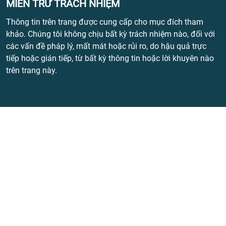
MIỄN TRỪ TRÁCH NHIỆM
Thông tin trên trang được cung cấp cho mục đích tham
khảo. Chúng tôi không chịu bất kỳ trách nhiệm nào, đối với
các vấn đề pháp lý, mất mát hoặc rủi ro, do hậu quả trực
tiếp hoặc gián tiếp, từ bất kỳ thông tin hoặc lời khuyên nào
trên trang này.