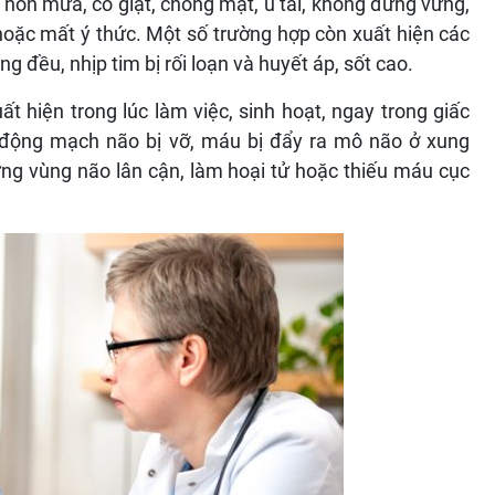
 nôn mửa, co giật, chóng mặt, ù tai, không đứng vững,
oặc mất ý thức. Một số trường hợp còn xuất hiện các
g đều, nhịp tim bị rối loạn và huyết áp, sốt cao.
ất hiện trong lúc làm việc, sinh hoạt, ngay trong giấc
i động mạch não bị vỡ, máu bị đẩy ra mô não ở xung
g vùng não lân cận, làm hoại tử hoặc thiếu máu cục