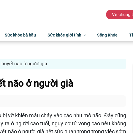
Về chúng t
Sức khỏe bà bầu
Sức khỏe giới tính
Sống Khỏe
Ti
 huyết não ở người già
ết não ở người già
o bị vỡ khiến máu chảy vào các nhu mô não. Đây cũng
y ra ở người cao tuổi, nguy cơ tử vong cao nếu không
uyết não ở người già hết sức quan trọng trong việc sớm