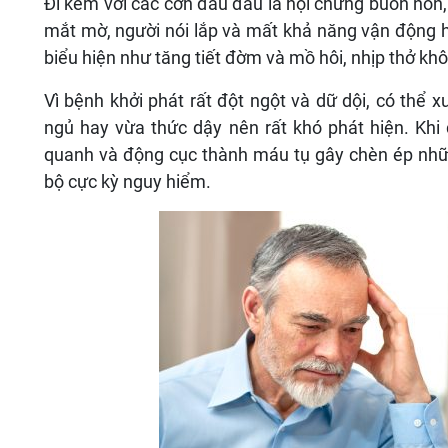
Đi kèm với các cơn đau đầu là hội chứng buồn nôn,
mắt mờ, người nói lắp và mất khả năng vận động h
biểu hiện như tăng tiết đờm và mồ hôi, nhịp thở khôn
Vì bệnh khởi phát rất đột ngột và dữ dội, có thể xu
ngủ hay vừa thức dậy nên rất khó phát hiện. Kh
quanh và động cục thành máu tụ gây chèn ép nhữn
bộ cực kỳ nguy hiểm.