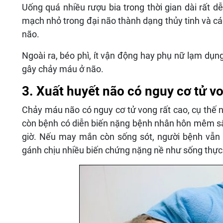
Uống quá nhiều rượu bia trong thời gian dài rất 
mạch nhỏ trong đại não thành dạng thủy tinh và các
não.
Ngoài ra, béo phì, ít vận động hay phụ nữ lạm dụn
gây chảy máu ở não.
3. Xuất huyết não có nguy cơ tử v
Chảy máu não có nguy cơ tử vong rất cao, cụ thế n
còn bệnh có diễn biến nặng bệnh nhân hôn mêm sâu,
giờ. Nếu may mắn còn sống sót, người bệnh vẫn 
gánh chịu nhiều biến chứng nặng nề như sống thực v