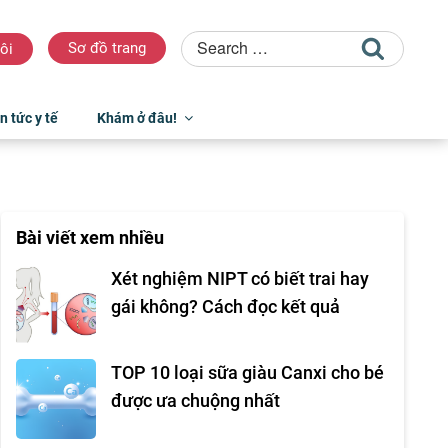
Sơ đồ trang
ôi
n tức y tế
Khám ở đâu!
Bài viết xem nhiều
Xét nghiệm NIPT có biết trai hay
gái không? Cách đọc kết quả
TOP 10 loại sữa giàu Canxi cho bé
được ưa chuộng nhất