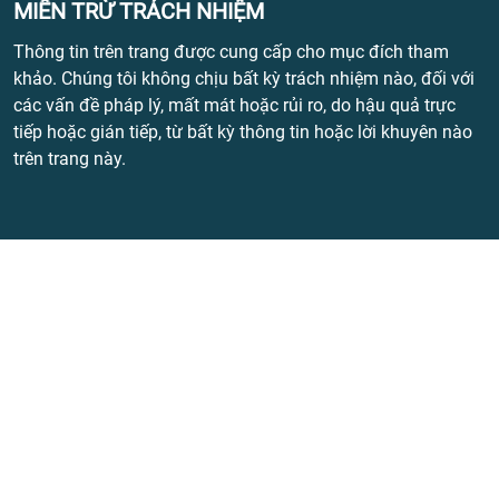
MIỄN TRỪ TRÁCH NHIỆM
Thông tin trên trang được cung cấp cho mục đích tham
khảo. Chúng tôi không chịu bất kỳ trách nhiệm nào, đối với
các vấn đề pháp lý, mất mát hoặc rủi ro, do hậu quả trực
tiếp hoặc gián tiếp, từ bất kỳ thông tin hoặc lời khuyên nào
trên trang này.