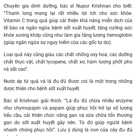
Chuyên gia dinh dưỡng, bác sĩ Nupur Krishnan cho biết:
“Thanh long mang lại rất nhiều lợi ích cho sức khỏe.
Vitamin C trong quả giúp cải thiện khả năng miễn dịch của
tế bào và ngăn ngừa bệnh sốt xuất huyết; tăng cường sức
khỏe xương khớp cũng như làm gia tăng lượng hemoglobin
(giúp ngăn ngừa sự nguy hiểm của các gốc tự do).
Loại quả này cũng giàu các chất chống oxy hoá, các dưỡng
chất thực vật, chất lycopene, chất xơ, hàm lượng phốt pho
và sắt cao”.
Nước ép từ quả và lá đu đủ được coi là một trong những
dược thiện cho bệnh sốt xuất huyết.
Bác sĩ Krishnan giải thích: “Lá đu đủ chứa nhiều enzyme
như chymopapin và papain giúp phục hồi trở lại số lượng
tiểu cầu, cải thiện chức năng gan và sửa chữa tổn thương
gan do sốt xuất huyết gây nên. Từ đó giúp người bệnh
nhanh chóng phục hồi”. Lưu ý dùng lá non của cây đu đủ