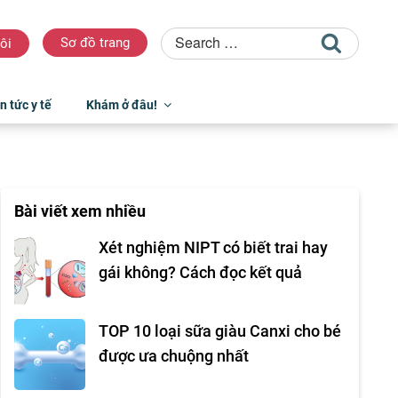
Sơ đồ trang
ôi
n tức y tế
Khám ở đâu!
Bài viết xem nhiều
Xét nghiệm NIPT có biết trai hay
gái không? Cách đọc kết quả
TOP 10 loại sữa giàu Canxi cho bé
được ưa chuộng nhất