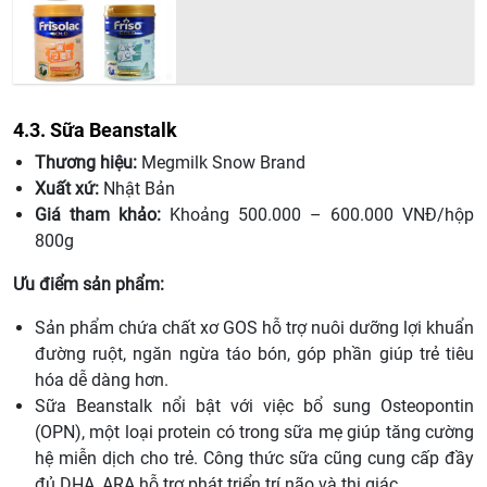
4.3. Sữa Beanstalk
Thương hiệu:
Megmilk Snow Brand
Xuất xứ:
Nhật Bản
Giá tham khảo:
Khoảng 500.000 – 600.000 VNĐ/hộp
800g
Ưu điểm sản phẩm:
Sản phẩm chứa chất xơ GOS hỗ trợ nuôi dưỡng lợi khuẩn
đường ruột, ngăn ngừa táo bón, góp phần giúp trẻ tiêu
hóa dễ dàng hơn.
Sữa Beanstalk nổi bật với việc bổ sung Osteopontin
(OPN), một loại protein có trong sữa mẹ giúp tăng cường
hệ miễn dịch cho trẻ. Công thức sữa cũng cung cấp đầy
đủ DHA, ARA hỗ trợ phát triển trí não và thị giác.