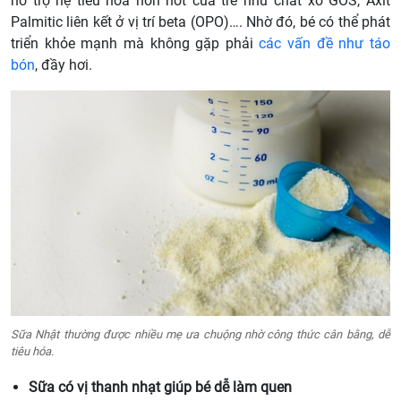
hỗ trợ hệ tiêu hóa non nớt của trẻ như chất xơ GOS, Axit
Palmitic liên kết ở vị trí beta (OPO)…. Nhờ đó, bé có thể phát
triển khỏe mạnh mà không gặp phải
các vấn đề như táo
bón
, đầy hơi.
Sữa Nhật thường được nhiều mẹ ưa chuộng nhờ công thức cân bằng, dễ
tiêu hóa.
Sữa có vị thanh nhạt giúp bé dễ làm quen