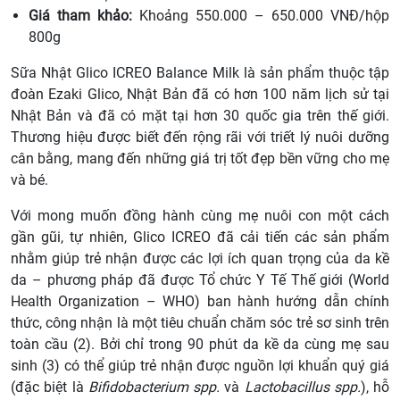
Giá tham khảo:
Khoảng 550.000 – 650.000 VNĐ/hộp
800g
Sữa Nhật Glico ICREO Balance Milk là sản phẩm thuộc tập
đoàn Ezaki Glico, Nhật Bản đã có hơn 100 năm lịch sử tại
Nhật Bản và đã có mặt tại hơn 30 quốc gia trên thế giới.
Thương hiệu được biết đến rộng rãi với triết lý nuôi dưỡng
cân bằng, mang đến những giá trị tốt đẹp bền vững cho mẹ
và bé.
Với mong muốn đồng hành cùng mẹ nuôi con một cách
gần gũi, tự nhiên, Glico ICREO đã cải tiến các sản phẩm
nhằm giúp trẻ nhận được các lợi ích quan trọng của da kề
da – phương pháp đã được Tổ chức Y Tế Thế giới (World
Health Organization – WHO) ban hành hướng dẫn chính
thức, công nhận là một tiêu chuẩn chăm sóc trẻ sơ sinh trên
toàn cầu (2). Bởi chỉ trong 90 phút da kề da cùng mẹ sau
sinh (3) có thể giúp trẻ nhận được nguồn lợi khuẩn quý giá
(đặc biệt là
Bifidobacterium spp.
và
Lactobacillus spp.
), hỗ