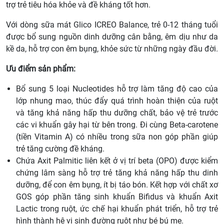
trợ trẻ tiêu hóa khỏe và đề kháng tốt hơn.
Với dòng sữa mát Glico ICREO Balance, trẻ 0-12 tháng tuổi
được bổ sung nguồn dinh dưỡng cân bằng, êm dịu như da
kề da, hỗ trợ con êm bụng, khỏe sức từ những ngày đầu đời.
Ưu điểm sản phẩm:
Bổ sung 5 loại Nucleotides hỗ trợ làm tăng độ cao của
lớp nhung mao, thúc đẩy quá trình hoàn thiện của ruột
và tăng khả năng hấp thu dưỡng chất, bảo vệ trẻ trước
các vi khuẩn gây hại từ bên trong. Đi cùng Beta-carotene
(tiền Vitamin A) có nhiều trong sữa non góp phần giúp
trẻ tăng cường đề kháng.
Chứa Axit Palmitic liên kết ở vị trí beta (OPO) được kiểm
chứng lâm sàng hỗ trợ trẻ tăng khả năng hấp thu dinh
dưỡng, để con êm bụng, ít bị táo bón. Kết hợp với chất xơ
GOS góp phần tăng sinh khuẩn Bifidus và khuẩn Axit
Lactic trong ruột, ức chế hại khuẩn phát triển, hỗ trợ trẻ
hình thành hệ vi sinh đường ruột như bé bú mẹ.