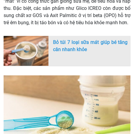
“mát” vì có công thức gần giống sữa mẹ, dễ tiêu hóa và hấp
thu. Đặc biệt, các sản phẩm như Glico ICREO còn được bổ
sung chất xơ GOS và Axit Palmitic ở vị trí beta (OPO) hỗ trợ
trẻ êm bụng, ít bị táo bón và có hệ tiêu hóa khỏe mạnh hơn.
Bỏ túi 7 loại sữa mát giúp bé tăng
cân nhanh khỏe