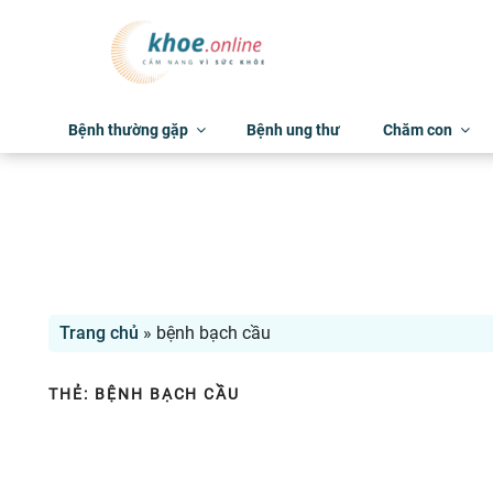
Bệnh thường gặp
Bệnh ung thư
Chăm con
Trang chủ
»
bệnh bạch cầu
THẺ:
BỆNH BẠCH CẦU