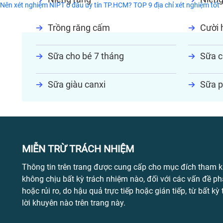
Nên xét nghiệm NIPT ở đâu uy tín TP.HCM? TOP 9 địa chỉ xét nghiệm tốt
Trồng răng cấm
Cười h
Sữa cho bé 7 tháng
Sữa c
Sữa giàu canxi
Sữa p
MIỄN TRỪ TRÁCH NHIỆM
Thông tin trên trang được cung cấp cho mục đích tham k
không chịu bất kỳ trách nhiệm nào, đối với các vấn đề ph
hoặc rủi ro, do hậu quả trực tiếp hoặc gián tiếp, từ bất kỳ
lời khuyên nào trên trang này.