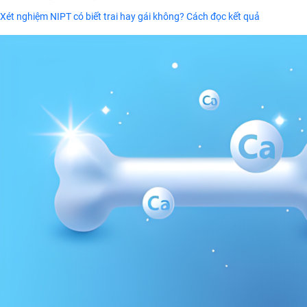
Xét nghiệm NIPT có biết trai hay gái không? Cách đọc kết quả