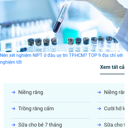
Nên xét nghiệm NIPT ở đâu uy tín TP.HCM? TOP 9 địa chỉ xét
nghiệm tốt
Hot Topic
Xem tất cả
Niềng răng
Niềng răn
Trồng răng cấm
Cười hở lợi
Sữa cho bé 7 tháng
Sữa cho tr