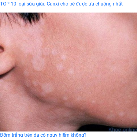
TOP 10 loại sữa giàu Canxi cho bé được ưa chuộng nhất
Đốm trắng trên da có nguy hiểm không?