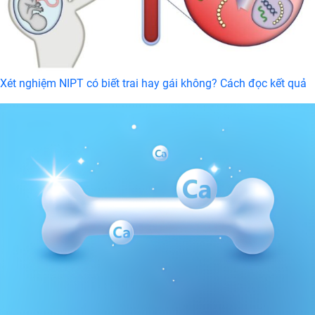
Xét nghiệm NIPT có biết trai hay gái không? Cách đọc kết quả