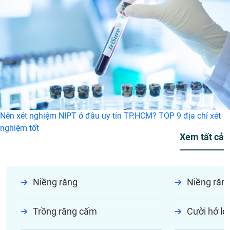
Nên xét nghiệm NIPT ở đâu uy tín TP.HCM? TOP 9 địa chỉ xét
nghiệm tốt
Hot Topic
Xem tất cả
Niềng răng
Niềng răn
Trồng răng cấm
Cười hở lợi