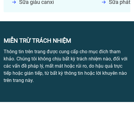
Sữa giàu canxi
Sữa phát t
MIỄN TRỪ TRÁCH NHIỆM
Thông tin trên trang được cung cấp cho mục đích tham
khảo. Chúng tôi không chịu bất kỳ trách nhiệm nào, đối với
các vấn đề pháp lý, mất mát hoặc rủi ro, do hậu quả trực
tiếp hoặc gián tiếp, từ bất kỳ thông tin hoặc lời khuyên nào
trên trang này.