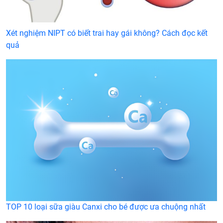
Xét nghiệm NIPT có biết trai hay gái không? Cách đọc kết
quả
TOP 10 loại sữa giàu Canxi cho bé được ưa chuộng nhất