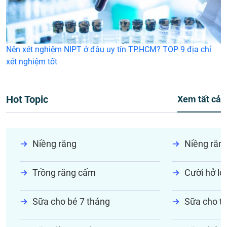
Nên xét nghiệm NIPT ở đâu uy tín TP.HCM? TOP 9 địa chỉ
xét nghiệm tốt
Hot Topic
Xem tất cả
Niềng răng
Niềng răn
Trồng răng cấm
Cười hở lợi
Sữa cho bé 7 tháng
Sữa cho tr