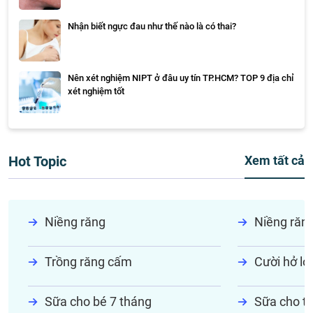
Nhận biết ngực đau như thế nào là có thai?
Nên xét nghiệm NIPT ở đâu uy tín TP.HCM? TOP 9 địa chỉ
xét nghiệm tốt
Hot Topic
Xem tất cả
Niềng răng
Niềng răn
Trồng răng cấm
Cười hở lợi
Sữa cho bé 7 tháng
Sữa cho tr