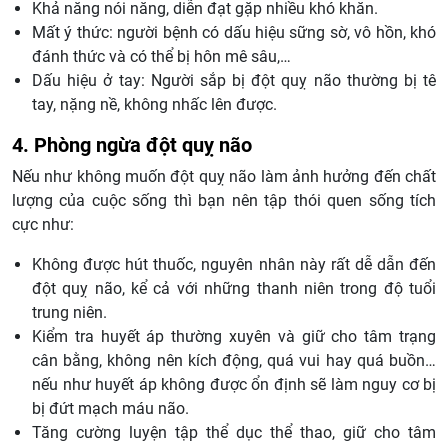
Khả năng nói năng, diễn đạt gặp nhiều khó khăn.
Mất ý thức: người bệnh có dấu hiệu sững sờ, vô hồn, khó
đánh thức và có thể bị hôn mê sâu,…
Dấu hiệu ở tay: Người sắp bị đột quỵ não thường bị tê
tay, nặng nề, không nhấc lên được.
4. Phòng ngừa đột quỵ não
Nếu như không muốn đột quỵ não làm ảnh hưởng đến chất
lượng của cuộc sống thì bạn nên tập thói quen sống tích
cực như:
Không được hút thuốc, nguyên nhân này rất dễ dẫn đến
đột quỵ não, kể cả với những thanh niên trong độ tuổi
trung niên.
Kiểm tra huyết áp thường xuyên và giữ cho tâm trạng
cân bằng, không nên kích động, quá vui hay quá buồn…
nếu như huyết áp không được ổn định sẽ làm nguy cơ bị
bị đứt mạch máu não.
Tăng cường luyện tập thể dục thể thao, giữ cho tâm