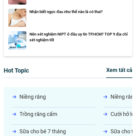
Nhận biết ngực đau như thế nào là có thai?
Nên xét nghiệm NIPT ở đâu uy tín TP.HCM? TOP 9 địa chỉ
xét nghiệm tốt
Hot Topic
Xem tất cả
Niềng răng
Niềng răn
Trồng răng cấm
Cười hở lợi
Sữa cho bé 7 tháng
Sữa cho tr