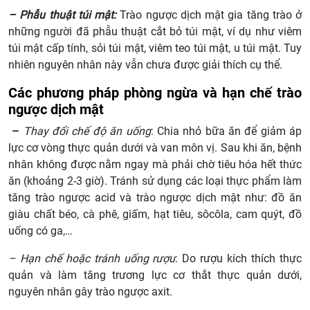
– Phẫu thuật túi mật:
Trào ngược dịch mật gia tăng trào ở
những người đã phẫu thuật cắt bỏ túi mật, ví dụ như viêm
túi mật cấp tính, sỏi túi mật, viêm teo túi mật, u túi mật. Tuy
nhiên nguyên nhân này vẫn chưa được giải thích cụ thể.
Các phương pháp phòng ngừa và hạn chế trào
ngược dịch mật
–
Thay đổi chế độ ăn uống
: Chia nhỏ bữa ăn để giảm áp
lực cơ vòng thực quản dưới và van môn vị. Sau khi ăn, bệnh
nhân không được nằm ngay mà phải chờ tiêu hóa hết thức
ăn (khoảng 2-3 giờ). Tránh sử dụng các loại thực phẩm làm
tăng trào ngược acid và trào ngược dịch mật như: đồ ăn
giàu chất béo, cà phê, giấm, hạt tiêu, sôcôla, cam quýt, đồ
uống có ga,…
– Hạn chế hoặc tránh uống rượu
: Do rượu kích thích thực
quản và làm tăng trương lực cơ thắt thực quản dưới,
nguyên nhân gây trào ngược axit.