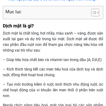
Mục lục
Dịch mật là gì?
Dịch mật là chất lỏng, hơi nhầy, màu xanh – vàng, được sản
xuất tại gan và dự trữ trong túi mật. Dịch mật sẽ được đổ
vào phần đầu ruột non để tham gia chức năng tiêu hóa với
những vai trò như sau:
– Giúp tiêu hóa chất béo và vitamin tan trong dầu (A, D,K,E)
– Kích thích tăng tiết các men tiêu hoá của dịch tuỵ và dịch
ruột, đồng thời hoạt hoá chúng.
– Tạo môi trường kiềm ở ruột, kích thích nhu động ruột, ức
chế hoạt động của vi khuẩn lên men thối ở phần trên ruột
non.
Ngoài chức năng tiêu hoá, mật còn loại bỏ các sản phẩm