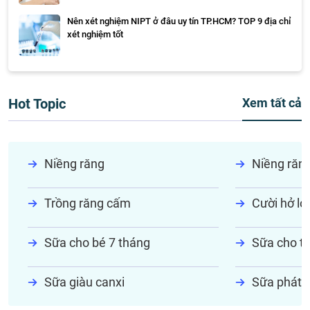
Nên xét nghiệm NIPT ở đâu uy tín TP.HCM? TOP 9 địa chỉ
xét nghiệm tốt
Hot Topic
Xem tất cả
Niềng răng
Niềng răn
Trồng răng cấm
Cười hở lợi
Sữa cho bé 7 tháng
Sữa cho tr
Sữa giàu canxi
Sữa phát t