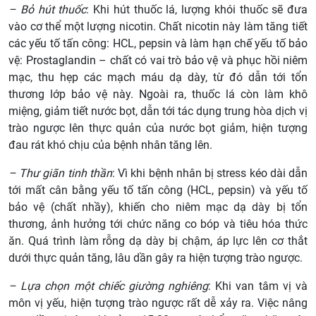
– Bỏ hút thuốc
: Khi hút thuốc lá, lượng khói thuốc sẽ đưa
vào cơ thể một lượng nicotin. Chất nicotin này làm tăng tiết
các yếu tố tấn công: HCL, pepsin và làm hạn chế yếu tố bảo
vệ: Prostaglandin – chất có vai trò bảo vệ và phục hồi niêm
mạc, thu hẹp các mạch máu dạ dày, từ đó dẫn tới tổn
thương lớp bảo vệ này. Ngoài ra, thuốc lá còn làm khô
miệng, giảm tiết nước bọt, dẫn tới tác dụng trung hòa dịch vị
trào ngược lên thực quản của nước bọt giảm, hiện tượng
đau rát khó chịu của bệnh nhân tăng lên.
– Thư giãn tinh thần
:
Vì khi bệnh nhân bị stress kéo dài dẫn
tới mất cân bằng yếu tố tấn công (HCL, pepsin) và yếu tố
bảo vệ (chất nhầy), khiến cho niêm mạc dạ dày bị tổn
thương, ảnh hưởng tới chức năng co bóp và tiêu hóa thức
ăn. Quá trình làm rỗng dạ dày bị chậm, áp lực lên cơ thắt
dưới thực quản tăng, lâu dần gây ra hiện tượng trào ngược.
– Lựa chọn một chiếc giường nghiêng
: Khi van tâm vị và
môn vị yếu, hiện tượng trào ngược rất dễ xảy ra. Việc nâng