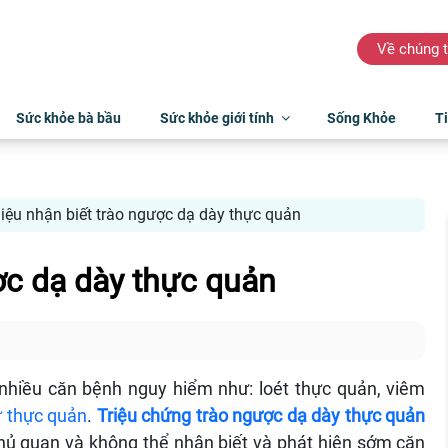
Về chúng t
Sức khỏe bà bầu
Sức khỏe giới tính
Sống Khỏe
Ti
iệu nhận biết trào ngược dạ dày thực quản
ợc dạ dày thực quản
nhiều căn bệnh nguy hiểm như: loét thực quản, viêm
ư thực quản
.
Triệu chứng trào ngược dạ dày thực quản
 chủ quan và không thể nhận biết và phát hiện sớm căn