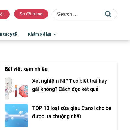
Sơ đồ trang
ôi
n tức y tế
Khám ở đâu!
Bài viết xem nhiều
Xét nghiệm NIPT có biết trai hay
gái không? Cách đọc kết quả
TOP 10 loại sữa giàu Canxi cho bé
được ưa chuộng nhất