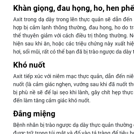
Khàn giọng, đau họng, ho, hen ph
Axit trong dạ dày trong lên thực quản sẽ dẫn đến
hợp bị cảm lạnh thông thường, đau họng, ho do t
thể thuyên giảm với cách điều trị thông thường. 
hiện sau khi ăn, hoặc các triệu chứng này xuất h
hơi, sổi mũi, rất có thể bạn đã bị trào ngược da dày
Khó nuốt
Axit tiếp xúc với niêm mạc thực quản, dẫn đến ni
nuốt (là cảm giác nghẹn, vướng sau khi đã nuốt t
bị phù nề sẽ để lại sẹo khi lành, gây chít hẹp th
đến làm tăng cảm giác khó nuốt.
Đắng miệng
Bệnh nhân bị trào ngược dạ dày thực quản thường 
được trữ trong túi mật và đổ vào tá tràng để tiêu 