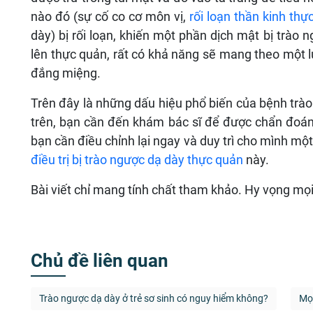
nào đó (sự cố co cơ môn vị,
rối loạn thần kinh thự
dày) bị rối loạn, khiến một phần dịch mật bị trào 
lên thực quản, rất có khả năng sẽ mang theo một l
đắng miệng.
Trên đây là những dấu hiệu phổ biến của bệnh trào
trên, bạn cần đến khám bác sĩ để được chẩn đoán k
bạn cần điều chỉnh lại ngay và duy trì cho mình mộ
điều trị bị trào ngược dạ dày thực quản
này.
Bài viết chỉ mang tính chất tham khảo. Hy vọng mọi 
Chủ đề liên quan
Trào ngược dạ dày ở trẻ sơ sinh có nguy hiểm không?
Mọi