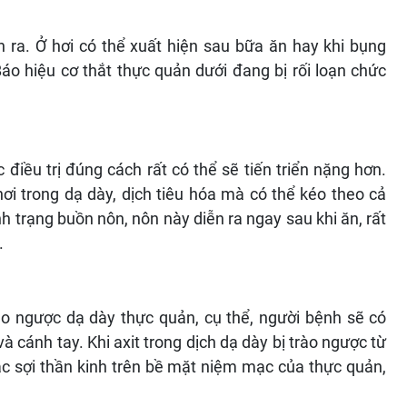
h ra. Ở hơi có thể xuất hiện sau bữa ăn hay khi bụng
áo hiệu cơ thắt thực quản dưới đang bị rối loạn chức
iều trị đúng cách rất có thể sẽ tiến triển nặng hơn.
ơi trong dạ dày, dịch tiêu hóa mà có thể kéo theo cả
h trạng buồn nôn, nôn này diễn ra ngay sau khi ăn, rất
.
ào ngược dạ dày thực quản, cụ thể, người bệnh sẽ có
à cánh tay. Khi axit trong dịch dạ dày bị trào ngược từ
các sợi thần kinh trên bề mặt niệm mạc của thực quản,