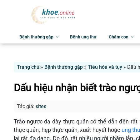
Bệnh thường gặp
Bệnh ung thư
Chăm con
Trang chủ
»
Bệnh thường gặp
»
Tiêu hóa và tụy
»
Dấu h
Dấu hiệu nhận biết trào ngư
Tác giả:
sites
Trào ngược dạ dày thực quản có thể dẫn đến rất 
thực quản, hẹp thực quản, xuất huyết hoặc
ung th
lại rất đa dạng. Do đó, rất nhiều người nhầm lẫn,