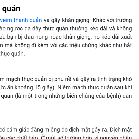
ế quản
viêm thanh quản
và gây khàn giọng. Khác với trường
rào ngược dạ dày thực quản thường kéo dài và không
Nếu bạn bị đau họng hoặc khàn giọng, ho kéo dài xuất
iện mà không đi kèm với các triệu chứng khác như hắt
 thực quản.
êm mạch thực quản bị phù nề và gây ra tình trạng khó
hức ăn khoảng 15 giây). Niêm mach thực quản sau khi
ực quản (là một trong những biến chứng của bệnh) dẫn
có cảm giác đắng miệng do dịch mật gây ra. Dịch mật
hóa các chất béo. Ở một số trường hợp, vì nguyên nhân