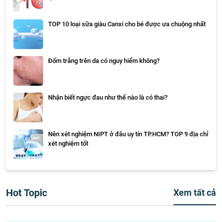
TOP 10 loại sữa giàu Canxi cho bé được ưa chuộng nhất
Đốm trắng trên da có nguy hiểm không?
Nhận biết ngực đau như thế nào là có thai?
Nên xét nghiệm NIPT ở đâu uy tín TP.HCM? TOP 9 địa chỉ
xét nghiệm tốt
Hot Topic
Xem tất cả