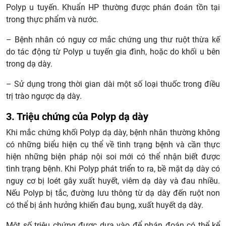
Polyp u tuyến. Khuẩn HP thường được phán đoán tồn tại
trong thực phẩm và nước.
– Bệnh nhân có nguy cơ mắc chứng ung thư ruột thừa kế
do tác động từ Polyp u tuyến gia đình, hoặc do khối u bên
trong dạ dày.
– Sử dụng trong thời gian dài một số loại thuốc trong điều
trị trào ngược dạ dày.
3. Triệu chứng của Polyp dạ dày
Khi mắc chứng khối Polyp dạ dày, bệnh nhân thường không
có những biểu hiện cụ thể về tình trạng bệnh và cần thực
hiện những biện pháp nội soi mới có thể nhận biết được
tình trạng bệnh. Khi Polyp phát triển to ra, bề mặt dạ dày có
nguy cơ bị loét gây xuất huyết, viêm dạ dày và đau nhiều.
Nếu Polyp bị tắc, đường lưu thông từ dạ dày đến ruột non
có thể bị ảnh hưởng khiến đau bụng, xuất huyết dạ dày.
Một số triệu chứng được dựa vào để phán đoán có thể kể