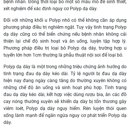
bệnh nhân. Đồng thời loại bỏ một số mẫu mô để sinh thiết,
xét nghiệm để xác định nguy cơ Polyp dạ dày.
Đối với những khối u Polyp nhỏ có thể không cần áp dụng
phương pháp điều trị nghiêm ngặt. Tuy vậy tình trạng Polyp
dạ dày cũng có thể biển chứng nếu bệnh nhân không cải
thiện lại chế độ sinh hoạt và ăn uống, luyện tập hợp lý.
Phương pháp điều trị loại bỏ Polyp dạ dày, trường hợp u
tuyến lớn hơn 1cm thường là phẫu thuật nội soi để loại bỏ.
Polyp dạ dày là một trong những triệu chứng ảnh hưởng do
tình trạng đau dạ dày kéo dài. Tỷ lệ người bị đau dạ dày
hiện nay đang ngày càng tăng do thường xuyên không có
những chế độ ăn uống và sinh hoạt phù hợp. Tình trạng
đau dạ dày kéo dài, kết hợp việc dùng rượu bia, ăn các đồ
cay nóng thường xuyên sẽ khiến dạ dày bị tổn thương gây
viêm loét, Polyp dạ dày nguy hiểm. Rèn luyện thói quen
sống lành mạnh để ngăn ngừa nguy cơ phát triển Polyp dạ
dày.