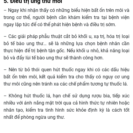
5. Điều trị ung thư môi
– Ngay khi nhận thấy có những biểu hiện bất ổn trên môi và
trong cơ thể, người bệnh cần khám kiểm tra tại bệnh viện
ngay lập tức để có thể phát hiện bệnh và điều trị sớm.
– Các giải pháp phẫu thuật cắt bỏ khối u, xạ trị, hóa trị loại
bỏ tế bào ung thư… sẽ là những lựa chọn bệnh nhân cần
thực hiện để trị bệnh tận gốc. Nếu khối u nhỏ, khả năng loại
bỏ và đẩy lùi tế bào ung thư sẽ thành công hơn.
– Nên từ bỏ thói quen hút thuốc ngay khi có các dấu hiệu
bất ổn trên môi, kết quả kiểm tra cho thấy có nguy cơ ung
thư môi cũng nên tránh xa các chế phẩm tương tự thuốc lá.
– Không hút thuốc lá, hạn chế sử dụng rượu bia, tiếp xúc
nhiều với ánh nắng mặt trời qua cả hình thức tự nhiên hoặc
nhân tạo, kiểm tra tình hình sức khỏe định kỳ là cách tốt
nhất để phòng ngừa ung thư.