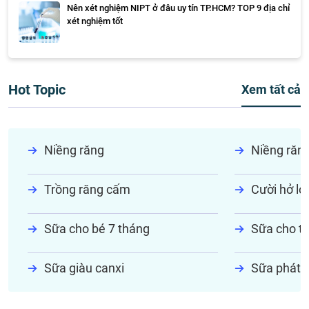
Nên xét nghiệm NIPT ở đâu uy tín TP.HCM? TOP 9 địa chỉ
xét nghiệm tốt
Hot Topic
Xem tất cả
Niềng răng
Niềng răn
Trồng răng cấm
Cười hở lợi
Sữa cho bé 7 tháng
Sữa cho tr
Sữa giàu canxi
Sữa phát t