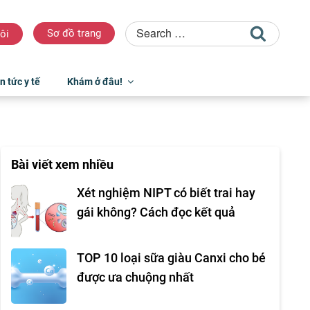
Sơ đồ trang
ôi
n tức y tế
Khám ở đâu!
Bài viết xem nhiều
Xét nghiệm NIPT có biết trai hay
gái không? Cách đọc kết quả
TOP 10 loại sữa giàu Canxi cho bé
được ưa chuộng nhất