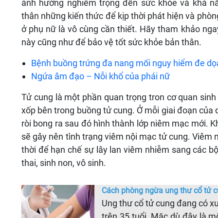
ảnh hưởng nghiêm trọng đến sức khỏe và khả năn
thân những kiến thức để kịp thời phát hiện và phòn
ở phụ nữ là vô cùng cần thiết. Hãy tham khảo ngay
này cũng như để bảo vệ tốt sức khỏe bản thân.
Bệnh buồng trứng đa nang mối nguy hiểm đe dọ
Ngứa âm đạo – Nỗi khổ của phái nữ
Tử cung là một phần quan trọng tron cơ quan sinh
xốp bên trong buồng tử cung. Ở mỗi giai đoạn của q
ròi bong ra sau đó hình thành lớp niêm mạc mới. 
sẽ gây nên tình trạng viêm nội mạc tử cung. Viêm n
thời để hạn chế sự lây lan viêm nhiễm sang các b
thai, sinh non, vô sinh.
Cách phòng ngừa ung thư cổ tử 
Ung thư cổ tử cung đang có xu
trên 35 tuổi. Mặc dù đây là 