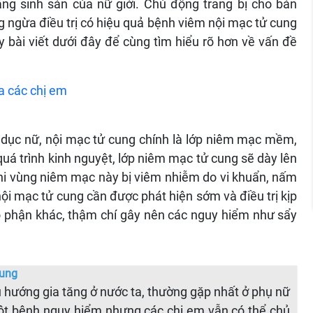
g sinh sản của nữ giới. Chủ động trang bị cho bản
g ngừa điều trị có hiệu quả bệnh viêm nội mạc tử cung
 bài viết dưới đây để cùng tìm hiểu rõ hơn về vấn đề
a các chị em
 dục nữ, nội mạc tử cung chính là lớp niêm mạc mềm,
uá trình kinh nguyệt, lớp niêm mạc tử cung sẽ dày lên
Khi vùng niêm mạc này bị viêm nhiễm do vi khuẩn, nấm
ội mạc tử cung cần được phát hiện sớm và điều trị kịp
ộ phận khác, thậm chí gây nên các nguy hiểm như sẩy
cung
 hướng gia tăng ở nước ta, thường gặp nhất ở phụ nữ
một bệnh nguy hiểm nhưng các chị em vẫn có thể chủ