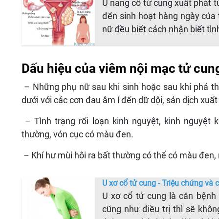
U nang cổ tử cung xuất phát t
đến sinh hoạt hàng ngày của 
nữ đều biết cách nhận biết tì
Dấu hiệu của viêm nội mạc tử cun
– Những phụ nữ sau khi sinh hoặc sau khi phá th
dưới với các cơn đau âm ỉ đến dữ dội, sản dịch xuất 
– Tình trạng rối loạn kinh nguyệt, kinh nguyệt 
thường, vón cục có màu đen.
– Khí hư mùi hôi ra bất thường có thể có màu đen,
U xơ cổ tử cung - Triệu chứng và c
U xơ cổ tử cung là căn bệnh
cũng như điều trị thì sẽ khô