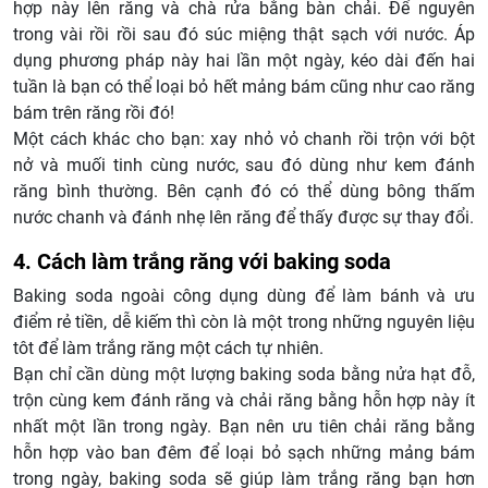
hợp này lên răng và chà rửa bằng bàn chải. Để nguyên
trong vài rồi rồi sau đó súc miệng thật sạch với nước. Áp
dụng phương pháp này hai lần một ngày, kéo dài đến hai
tuần là bạn có thể loại bỏ hết mảng bám cũng như cao răng
bám trên răng rồi đó!
Một cách khác cho bạn: xay nhỏ vỏ chanh rồi trộn với bột
nở và muối tinh cùng nước, sau đó dùng như kem đánh
răng bình thường. Bên cạnh đó có thể dùng bông thấm
nước chanh và đánh nhẹ lên răng để thấy được sự thay đổi.
4. Cách làm trắng răng với baking soda
Baking soda ngoài công dụng dùng để làm bánh và ưu
điểm rẻ tiền, dễ kiếm thì còn là một trong những nguyên liệu
tôt để làm trắng răng một cách tự nhiên.
Bạn chỉ cần dùng một lượng baking soda bằng nửa hạt đỗ,
trộn cùng kem đánh răng và chải răng bằng hỗn hợp này ít
nhất một lần trong ngày. Bạn nên ưu tiên chải răng bằng
hỗn hợp vào ban đêm để loại bỏ sạch những mảng bám
trong ngày, baking soda sẽ giúp làm trắng răng bạn hơn