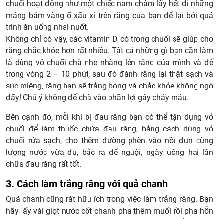
chuối hoạt động như một chiếc nam châm lấy hết đi những
mảng bám vàng ố xấu xí trên răng của bạn để lại bởi quá
trình ăn uống nhai nuốt.
Không chỉ có vậy, các vitamin D có trong chuối sẽ giúp cho
răng chắc khỏe hơn rất nhiều. Tất cả những gì bạn cần làm
là dùng vỏ chuối chà nhẹ nhàng lên răng của mình và để
trong vòng 2 – 10 phút, sau đó đánh răng lại thật sạch và
súc miệng, răng bạn sẽ trắng bóng và chắc khỏe không ngờ
đấy! Chú ý không để chà vào phần lợi gây chảy máu.
Bên cạnh đó, mỗi khi bị đau răng bạn có thể tận dụng vỏ
chuối để làm thuốc chữa đau răng, bằng cách dùng vỏ
chuối rửa sạch, cho thêm đường phèn vào nồi đun cùng
lượng nước vừa đủ, bắc ra để nguội, ngày uống hai lần
chữa đau răng rất tốt.
3. Cách làm trắng răng với quả chanh
Quả chanh cũng rất hữu ích trong việc làm trắng răng. Bạn
hãy lấy vài giọt nước cốt chanh pha thêm muối rồi pha hỗn