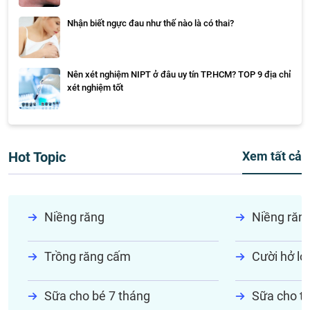
Nhận biết ngực đau như thế nào là có thai?
Nên xét nghiệm NIPT ở đâu uy tín TP.HCM? TOP 9 địa chỉ
xét nghiệm tốt
Hot Topic
Xem tất cả
Niềng răng
Niềng răn
Trồng răng cấm
Cười hở lợi
Sữa cho bé 7 tháng
Sữa cho tr