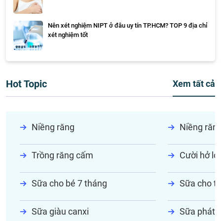
Nên xét nghiệm NIPT ở đâu uy tín TP.HCM? TOP 9 địa chỉ
xét nghiệm tốt
Hot Topic
Xem tất cả
Niềng răng
Niềng răn
Trồng răng cấm
Cười hở lợi
Sữa cho bé 7 tháng
Sữa cho tr
Sữa giàu canxi
Sữa phát t