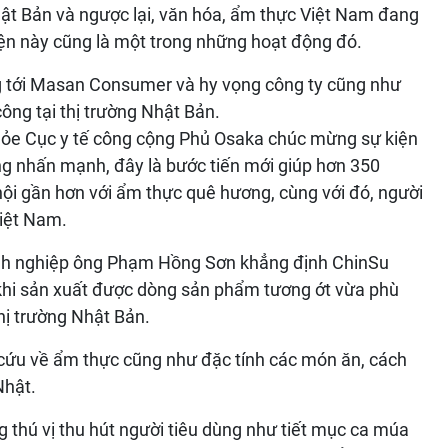
t Bản và ngược lại, văn hóa, ẩm thực Việt Nam đang
iện này cũng là một trong những hoạt động đó.
g tới Masan Consumer và hy vọng công ty cũng như
ông tại thị trường Nhật Bản.
hỏe Cục y tế công cộng Phủ Osaka chúc mừng sự kiện
Ông nhấn mạnh, đây là bước tiến mới giúp hơn 350
hội gần hơn với ẩm thực quê hương, cùng với đó, người
Việt Nam.
nh nghiệp ông Phạm Hồng Sơn khẳng định ChinSu
 khi sản xuất được dòng sản phẩm tương ớt vừa phù
hị trường Nhật Bản.
n cứu về ẩm thực cũng như đặc tính các món ăn, cách
Nhật.
g thú vị thu hút người tiêu dùng như tiết mục ca múa