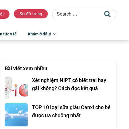
Sơ đồ trang
ôi
n tức y tế
Khám ở đâu!
Bài viết xem nhiều
Xét nghiệm NIPT có biết trai hay
gái không? Cách đọc kết quả
TOP 10 loại sữa giàu Canxi cho bé
được ưa chuộng nhất