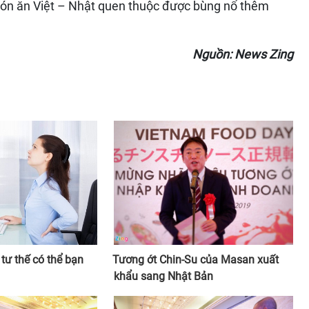
món ăn Việt – Nhật quen thuộc được bùng nổ thêm
Nguồn: News Zing
tư thế có thể bạn
Tương ớt Chin-Su của Masan xuất
khẩu sang Nhật Bản