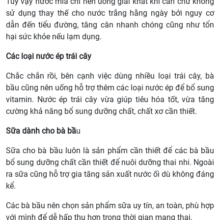
Tuy vậy nước mía chỉ nên uống giải khát khi cần chứ không
sử dụng thay thế cho nước trắng hằng ngày bởi nguy cơ
dẫn đến tiểu đường, tăng cân nhanh chóng cũng như tổn
hại sức khỏe nếu lạm dụng.
Các loại nước ép trái cây
Chắc chắn rồi, bên cạnh việc dùng nhiều loại trái cây, bà
bầu cũng nên uống hỗ trợ thêm các loại nước ép để bổ sung
vitamin. Nước ép trái cây vừa giúp tiêu hóa tốt, vừa tăng
cường khả năng bổ sung dưỡng chất, chất xơ cần thiết.
Sữa dành cho bà bầ
u
Sữa cho bà bầu luôn là sản phẩm cần thiết để các bà bầu
bổ sung dưỡng chất cần thiết để nuôi dưỡng thai nhi. Ngoài
ra sữa cũng hỗ trợ gia tăng sản xuất nước ối dù không đáng
kể.
Các bà bầu nên chọn sản phẩm sữa uy tín, an toàn, phù hợp
với mình để dễ hấp thu hơn trong thời gian mang thai.