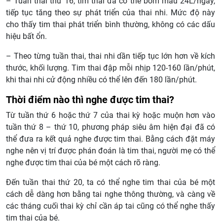
– Tuần thai thứ 16, tim thai đã có thể bơm máu 24L/ngày,
tiếp tục tăng theo sự phát triển của thai nhi. Mức độ này
cho thấy tim thai phát triển bình thường, không có các dấu
hiệu bất ổn.
– Theo từng tuần thai, thai nhi dần tiếp tục lớn hơn về kích
thước, khối lượng. Tim thai đập mỗi nhịp 120-160 lần/phút,
khi thai nhi cử động nhiều có thể lên đến 180 lần/phút.
Thời điểm nào thì nghe được tim thai?
Từ tuần thứ 6 hoặc thứ 7 của thai kỳ hoặc muộn hơn vào
tuần thứ 8 – thứ 10, phương pháp siêu âm hiện đại đã có
thể đưa ra kết quả nghe được tim thai. Bằng cách đặt máy
nghe nên vị trí được phán đoán là tim thai, người mẹ có thể
nghe được tim thai của bé một cách rõ ràng.
Đến tuần thai thứ 20, ta có thể nghe tim thai của bé một
cách dễ dàng hơn bằng tai nghe thông thường, và càng về
các tháng cuối thai kỳ chỉ cần áp tai cũng có thể nghe thấy
tim thai của bé.