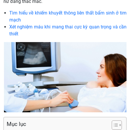
nữ đang thắc mắc.
Tìm hiểu về khiếm khuyết thông liên thất bẩm sinh ở tim
mạch
Xét nghiệm máu khi mang thai cực kỳ quan trọng và cần
thiết
Mục lục