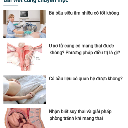
Bài viết cùng chuyên mục
Bà bầu siêu âm nhiều có tốt không
U xơ tử cung có mang thai được
không? Phương pháp điều trị là gì?
Có bầu liệu có quan hệ được không?
Nhận biết suy thai và giải pháp
phòng tránh khi mang thai