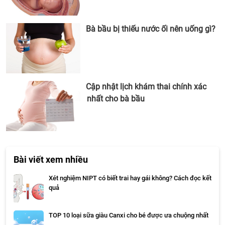
Bà bầu bị thiếu nước ối nên uống gì?
Cập nhật lịch khám thai chính xác
nhất cho bà bầu
Bài viết xem nhiều
Xét nghiệm NIPT có biết trai hay gái không? Cách đọc kết
quả
TOP 10 loại sữa giàu Canxi cho bé được ưa chuộng nhất