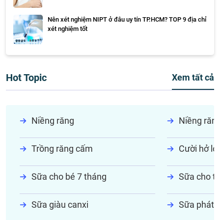
Nên xét nghiệm NIPT ở đâu uy tín TP.HCM? TOP 9 địa chỉ
xét nghiệm tốt
Hot Topic
Xem tất cả
Niềng răng
Niềng răn
Trồng răng cấm
Cười hở lợi
Sữa cho bé 7 tháng
Sữa cho tr
Sữa giàu canxi
Sữa phát t