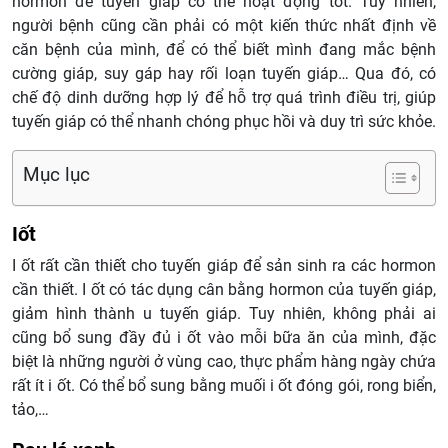
hormon để tuyến giáp có thể hoạt động tốt. Tuy nhiên,
người bệnh cũng cần phải có một kiến thức nhất định về
căn bệnh của mình, để có thể biết mình đang mắc bệnh
cường giáp, suy gáp hay rối loạn tuyến giáp… Qua đó, có
chế độ dinh dưỡng hợp lý để hỗ trợ quá trình điều trị, giúp
tuyến giáp có thể nhanh chóng phục hồi và duy trì sức khỏe.
Mục lục
Iốt
I ốt rất cần thiết cho tuyến giáp để sản sinh ra các hormon
cần thiết. I ốt có tác dụng cân bằng hormon của tuyến giáp,
giảm hình thành u tuyến giáp. Tuy nhiên, không phải ai
cũng bổ sung đầy đủ i ốt vào mỗi bữa ăn của mình, đặc
biệt là những người ở vùng cao, thực phẩm hàng ngày chứa
rất ít i ốt. Có thể bổ sung bằng muối i ốt đóng gói, rong biển,
tảo,…