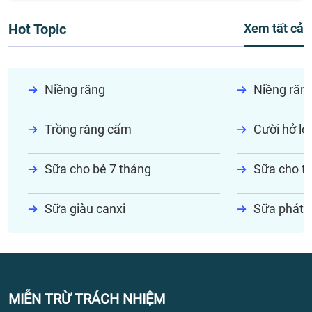
Hot Topic
Xem tất cả
Niềng răng
Niềng răn
Trồng răng cấm
Cười hở lợi
Sữa cho bé 7 tháng
Sữa cho tr
Sữa giàu canxi
Sữa phát t
MIỄN TRỪ TRÁCH NHIỆM