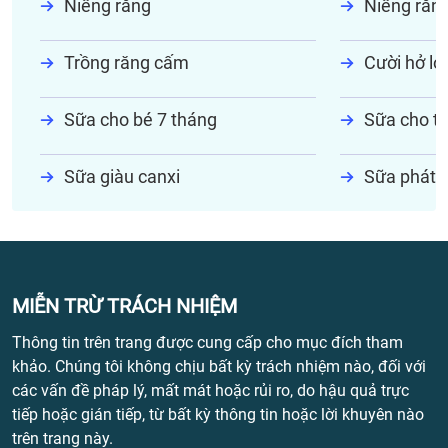
Niềng răng
Niềng răn
Trồng răng cấm
Cười hở lợi
Sữa cho bé 7 tháng
Sữa cho tr
Sữa giàu canxi
Sữa phát t
MIỄN TRỪ TRÁCH NHIỆM
Thông tin trên trang được cung cấp cho mục đích tham
khảo. Chúng tôi không chịu bất kỳ trách nhiệm nào, đối với
các vấn đề pháp lý, mất mát hoặc rủi ro, do hậu quả trực
tiếp hoặc gián tiếp, từ bất kỳ thông tin hoặc lời khuyên nào
trên trang này.