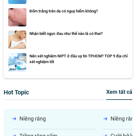
Đốm trắng trên da có nguy hiểm không?
Nhận biết ngực đau như thế nào là có thai?
Nên xét nghiệm NIPT ở đâu uy tín TP.HCM? TOP 9 địa chỉ
xét nghiệm tốt
Hot Topic
Xem tất cả
Niềng răng
Niềng răn
Trồng răng cấm
Cười hở lợi