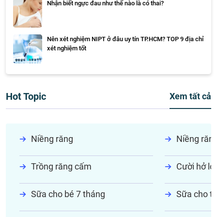
Nhận biết ngực đau như thế nào là có thai?
Nên xét nghiệm NIPT ở đâu uy tín TP.HCM? TOP 9 địa chỉ
xét nghiệm tốt
Hot Topic
Xem tất cả
Niềng răng
Niềng răn
Trồng răng cấm
Cười hở lợi
Sữa cho bé 7 tháng
Sữa cho tr