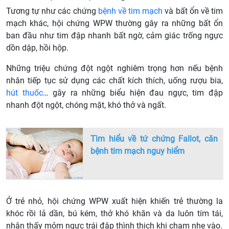
Tương tự như các chứng
bệnh về tim mạch
và bất ổn về tim
mạch khác, hội chứng WPW thường gây ra những bất ổn
ban đầu như tim đập nhanh bất ngờ, cảm giác trống ngực
dồn dập, hồi hộp.
Những triệu chứng đột ngột nghiêm trọng hơn nếu bệnh
nhân tiếp tục sử dụng các chất kích thích, uống rượu bia,
hút thuốc
… gây ra những biểu hiện đau ngực, tim đập
nhanh đột ngột, chóng mặt, khó thở và ngất.
Tìm hiểu về tứ chứng Fallot, căn
bệnh tim mạch nguy hiểm
Ở trẻ nhỏ, hội chứng WPW xuất hiện khiến trẻ thường la
khóc rồi lả dần, bú kém, thở khó khăn và da luôn tím tái,
nhận thấy mỏm ngực trái đập thình thịch khi chạm nhẹ vào.