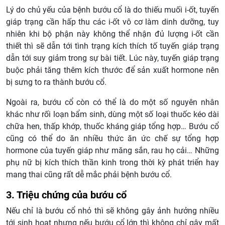
Lý do chủ yếu của bệnh bướu cổ là do thiếu muối i-ốt, tuyến
giáp trạng cần hấp thu các i-ốt vô cơ làm dinh dưỡng, tuy
nhiên khi bộ phận này không thể nhận đủ lượng i-ốt cần
thiết thì sẽ dẫn tới tình trạng kích thích tố tuyến giáp trạng
dẫn tới suy giảm trong sự bài tiết. Lúc này, tuyến giáp trạng
buộc phải tăng thêm kích thước để sản xuất hormone nên
bị sưng to ra thành bướu cổ.
Ngoài ra, bướu cổ còn có thể là do một số nguyên nhân
khác như rối loạn bẩm sinh, dùng một số loại thuốc kéo dài
chữa hen, thấp khớp, thuốc kháng giáp tổng hợp… Bướu cổ
cũng có thể do ăn nhiều thức ăn ức chế sự tổng hợp
hormone của tuyến giáp như măng sắn, rau họ cải… Những
phụ nữ bị kích thích thần kinh trong thời kỳ phát triển hay
mang thai cũng rất dễ mắc phải bệnh bướu cổ.
3. Triệu chứng của bướu cổ
Nếu chỉ là bướu cổ nhỏ thì sẽ không gây ảnh hưởng nhiều
tới sinh hoạt nhưng nếu bướu cổ lớn thì không chỉ gây mất