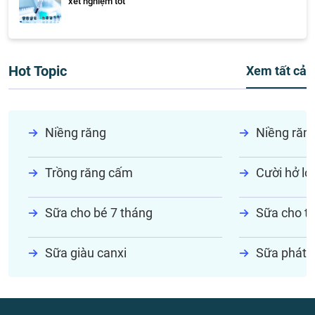
xét nghiệm tốt
Hot Topic
Xem tất cả
Niềng răng
Niềng răn
Trồng răng cấm
Cười hở lợi
Sữa cho bé 7 tháng
Sữa cho tr
Sữa giàu canxi
Sữa phát t