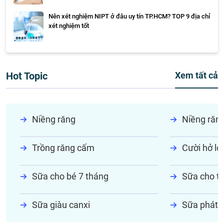
Nên xét nghiệm NIPT ở đâu uy tín TP.HCM? TOP 9 địa chỉ
xét nghiệm tốt
Hot Topic
Xem tất cả
Niềng răng
Niềng răn
Trồng răng cấm
Cười hở lợi
Sữa cho bé 7 tháng
Sữa cho tr
Sữa giàu canxi
Sữa phát t