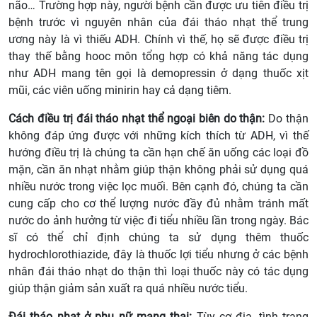
não… Trường hợp này, người bệnh cần được ưu tiên điều trị
bệnh trước vì nguyên nhân của đái tháo nhạt thể trung
ương này là vì thiếu ADH. Chính vì thế, họ sẽ được điều trị
thay thế bằng hooc môn tổng hợp có khả năng tác dụng
như ADH mang tên gọi là demopressin ở dạng thuốc xịt
mũi, các viên uống minirin hay cả dạng tiêm.
Cách điều trị đái tháo nhạt thể ngoại biên do thận:
Do thận
không đáp ứng được với những kích thích từ ADH, vì thế
hướng điều trị là chúng ta cần hạn chế ăn uống các loại đồ
mặn, cần ăn nhạt nhằm giúp thận không phải sử dụng quá
nhiều nước trong việc lọc muối. Bên cạnh đó, chúng ta cần
cung cấp cho cơ thể lượng nước đầy đủ nhằm tránh mất
nước do ảnh hưởng từ việc đi tiểu nhiều lần trong ngày. Bác
sĩ có thể chỉ định chúng ta sử dụng thêm thuốc
hydrochlorothiazide, đây là thuốc lợi tiểu nhưng ở các bệnh
nhân đái tháo nhạt do thận thì loại thuốc này có tác dụng
giúp thận giảm sản xuất ra quá nhiều nước tiểu.
Đái tháo nhạt ở phụ nữ mang thai:
Tùy cơ địa, tình trạng