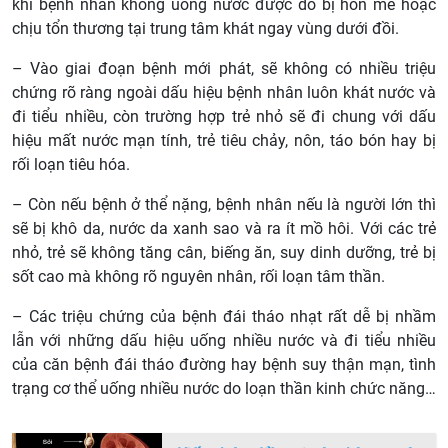
khi bệnh nhân không uống nước được do bị hôn mê hoặc
chịu tổn thương tại trung tâm khát ngay vùng dưới đồi.
– Vào giai đoạn bệnh mới phát, sẽ không có nhiều triệu
chứng rõ ràng ngoài dấu hiệu bệnh nhân luôn khát nước và
đi tiểu nhiều, còn trường hợp trẻ nhỏ sẽ đi chung với dấu
hiệu mất nước mạn tính, trẻ tiêu chảy, nôn, táo bón hay bị
rối loạn tiêu hóa.
– Còn nếu bệnh ở thể nặng, bệnh nhân nếu là người lớn thì
sẽ bị khô da, nước da xanh sao và ra ít mồ hôi. Với các trẻ
nhỏ, trẻ sẽ không tăng cân, biếng ăn, suy dinh dưỡng, trẻ bị
sốt cao mà không rõ nguyên nhân, rối loạn tâm thần.
– Các triệu chứng của bệnh đái tháo nhạt rất dễ bị nhầm
lẫn với những dấu hiệu uống nhiều nước và đi tiểu nhiều
của căn bệnh đái tháo đường hay bệnh suy thận mạn, tình
trạng cơ thể uống nhiều nước do loạn thần kinh chức năng…