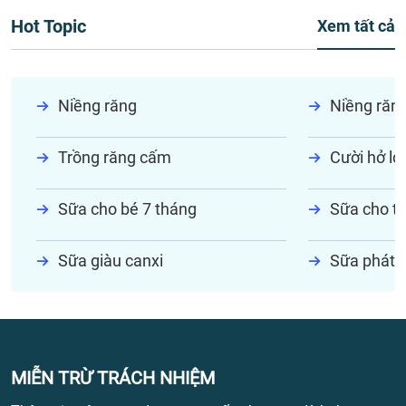
Hot Topic
Xem tất cả
Niềng răng
Niềng răn
Trồng răng cấm
Cười hở lợi
Sữa cho bé 7 tháng
Sữa cho tr
Sữa giàu canxi
Sữa phát t
MIỄN TRỪ TRÁCH NHIỆM