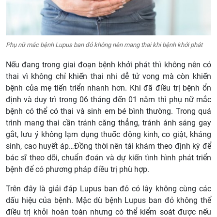
Phụ nữ mắc bệnh Lupus ban đỏ không nên mang thai khi bệnh khởi phát
Nếu đang trong giai đoạn bệnh khởi phát thì không nên có
thai vì không chỉ khiến thai nhi dễ tử vong mà còn khiến
bệnh của mẹ tiến triển nhanh hơn. Khi đã điều trị bệnh ổn
định và duy trì trong 06 tháng đến 01 năm thì phụ nữ mắc
bệnh có thể có thai và sinh em bé bình thường. Trong quá
trình mang thai cần tránh căng thẳng, tránh ánh sáng gay
gắt, lưu ý không lạm dụng thuốc động kinh, co giật, kháng
sinh, cao huyết áp…Đồng thời nên tái khám theo định kỳ để
bác sĩ theo dõi, chuẩn đoán và dự kiến tình hình phát triển
bệnh để có phương pháp điều trị phù hợp.
Trên đây là giải đáp Lupus ban đỏ có lây không cùng các
dấu hiệu của bệnh. Mặc dù bệnh Lupus ban đỏ không thể
điều trị khỏi hoàn toàn nhưng có thể kiểm soát được nếu