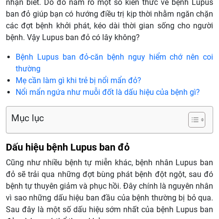
nhận biết. Do đó nắm rõ một số kiến thức về bệnh Lupus
ban đỏ giúp bạn có hướng điều trị kịp thời nhằm ngăn chặn
các đợt bệnh khởi phát, kéo dài thời gian sống cho người
bệnh. Vậy Lupus ban đỏ có lây không?
Bệnh Lupus ban đỏ-căn bệnh nguy hiểm chớ nên coi
thường
Mẹ cần làm gì khi trẻ bị nổi mẩn đỏ?
Nổi mẩn ngứa như muỗi đốt là dấu hiệu của bệnh gì?
Mục lục
Dấu hiệu bệnh Lupus ban đỏ
Cũng như nhiều bệnh tự miễn khác, bệnh nhân Lupus ban
đỏ sẽ trải qua những đợt bùng phát bệnh đột ngột, sau đó
bệnh tự thuyên giảm và phục hồi. Đây chính là nguyên nhân
vì sao những dấu hiệu ban đầu của bệnh thường bị bỏ qua.
Sau đây là một số dấu hiệu sớm nhất của bệnh Lupus ban