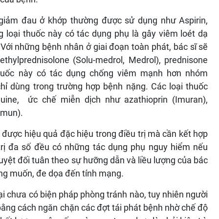
giảm đau ở khớp thường được sử dụng như Aspirin,
 loại thuốc này có tác dụng phụ là gây viêm loét dạ
 Với những bệnh nhân ở giai đoạn toàn phát, bác sĩ sẽ
thylprednisolone (Solu-medrol, Medrol), prednisone
 thuốc này có tác dụng chống viêm mạnh hơn nhóm
ỉ dùng trong trường hợp bệnh nặng. Các loại thuốc
uine, ức chế miễn dịch như azathioprin (Imuran),
mmun).
được hiệu quả đặc hiệu trong điều trị mà cần kết hợp
 trị đa số đều có những tác dụng phụ nguy hiểm nếu
yệt đối tuân theo sự hưỡng dẫn và liều lượng của bác
ng muốn, đe dọa đến tính mạng.
i chưa có biện pháp phòng tránh nào, tuy nhiên người
 bằng cách ngăn chặn các đợt tái phát bệnh nhờ chế độ