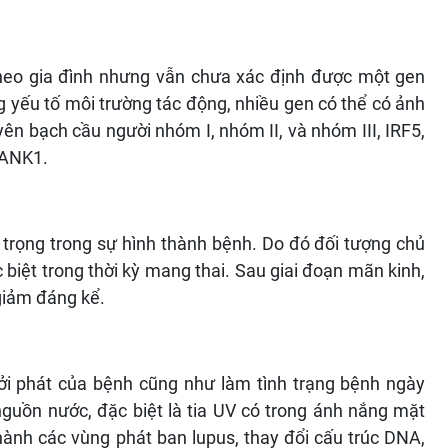
 theo gia đình nhưng vẫn chưa xác định được một gen
g yếu tố môi trường tác động, nhiều gen có thể có ảnh
n bạch cầu người nhóm I, nhóm II, và nhóm III, IRF5,
BANK1.
 trọng trong sự hình thành bệnh. Do đó đối tượng chủ
 biệt trong thời kỳ mang thai. Sau giai đoạn mãn kinh,
giảm đáng kể.
hởi phát của bệnh cũng như làm tình trạng bệnh ngày
guồn nước, đặc biệt là tia UV có trong ánh nắng mặt
 thành các vùng phát ban lupus, thay đổi cấu trúc DNA,