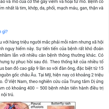
 bào và mô của cơ thể gây viêm và hoại tử mô. Bệnh có
m nhất là tim, khớp, da, phổi, mạch máu, gan, thận và
 gì?
 với hàng triệu người mắc phải mỗi năm nhưng xã hội
ệnh nguy hiểm này. Sự tiến tiển của bệnh rất khó đoán
ễ nhầm lẫn với nhiều căn bệnh thông thường khác. Có
hưng tự phục hồi sau đó. Theo thống kê của nhiều tổ
pus ban đỏ cao gấp 9 lần so với đàn ông, đặc biệt từ 15
nguồn gốc châu Âu. Tại Mỹ, hiện nay có khoảng 2 triệu
o. Ở Việt Nam, theo nghiên cứu của Trung tâm Dị ứng
ăm có khoảng 400 – 500 bệnh nhân tiến hành điều trị
nội trú.