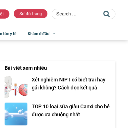
Sơ đồ trang
ôi
n tức y tế
Khám ở đâu!
Bài viết xem nhiều
Xét nghiệm NIPT có biết trai hay
gái không? Cách đọc kết quả
TOP 10 loại sữa giàu Canxi cho bé
được ưa chuộng nhất