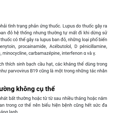
phải tình trạng phản ứng thuốc. Lupus do thuốc gây ra
ban đỏ hệ thống nhưng thường tự mất đi khi dừng sử
 thuốc có thể gây ra lupus ban đỏ, những loại phổ biến
enytoin, procainamide, Acébutolol, D pénicillamine,
e, minocycline, carbamazépine, interfenon α và γ.
ích thích sinh bạch cầu hạt, các kháng thể dùng trong
như parvovirus B19 cũng là một trong những tác nhân
hường không cụ thể
phát bất thường hoặc từ từ sau nhiều tháng hoặc năm
an trong cơ thể nên biểu hiện bệnh cũng hết sức đa
háng lạnh.