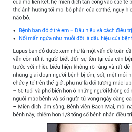
của mô liên kết, hệ miễn dịch tấn công vào các tế
thể ảnh hưởng tới mọi bộ phận của cơ thể, nguy hiể
não bộ.
Bệnh ban đỏ ở trẻ em – Dấu hiệu và cách điều trị
Nổi mẩn ngứa như muỗi đốt là dấu hiệu của bệnh
Lupus ban đỏ được xem như là một vấn đề toàn cầu
vẫn còn rất ít người biết đến sự tồn tại của căn b
trước với nhiều biểu hiện không rõ ràng và rất d
những giai đoạn người bệnh bị ốm, sốt, mệt mỏi n
chức y tế trên thế giới, phụ nữ là đối tượng mắc lu
– 50 tuổi và phổ biến hơn ở những người không có 
người mắc bệnh và số người tử vong ngày càng ca
– Miễn dịch lâm sàng, Bệnh viện Bạch Mai, mỗi n
bệnh này, chiếm hơn 1/3 tổng số bệnh nhân điều trị 