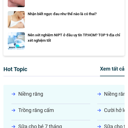
Nhận biết ngực đau như thế nào là có thai?
Nên xét nghiệm NIPT ở đâu uy tín TP.HCM? TOP 9 địa chỉ
xét nghiệm tốt
Hot Topic
Xem tất cả
Niềng răng
Niềng răn
Trồng răng cấm
Cười hở lợi
Sữa cho bé 7 tháng
Sữa cho tr