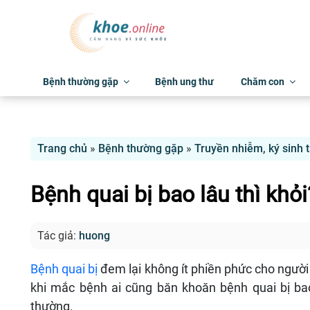
Bệnh thường gặp
Bệnh ung thư
Chăm con
Trang chủ
»
Bệnh thường gặp
»
Truyền nhiễm, ký sinh 
Bệnh quai bị bao lâu thì khỏi
Tác giả:
huong
Bệnh quai bị
đem lại không ít phiền phức cho ngườ
khi mắc bệnh ai cũng băn khoăn bệnh quai bị bao
thường.