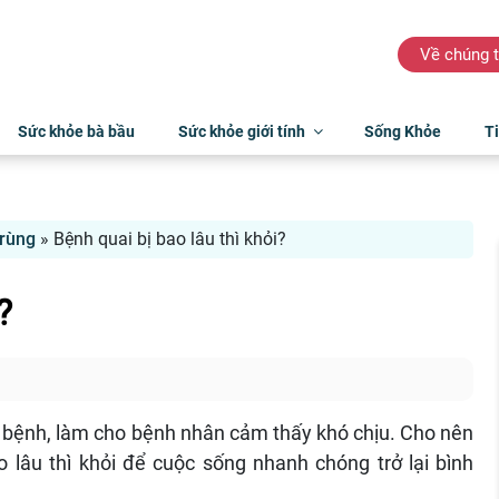
Về chúng t
Sức khỏe bà bầu
Sức khỏe giới tính
Sống Khỏe
Ti
trùng
»
Bệnh quai bị bao lâu thì khỏi?
?
i bệnh, làm cho bệnh nhân cảm thấy khó chịu. Cho nên
 lâu thì khỏi để cuộc sống nhanh chóng trở lại bình