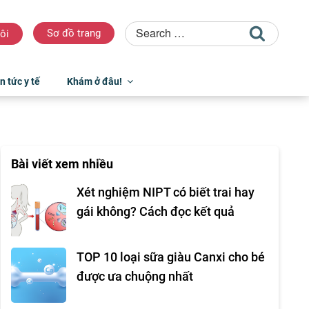
Sơ đồ trang
ôi
n tức y tế
Khám ở đâu!
Bài viết xem nhiều
Xét nghiệm NIPT có biết trai hay
gái không? Cách đọc kết quả
TOP 10 loại sữa giàu Canxi cho bé
được ưa chuộng nhất