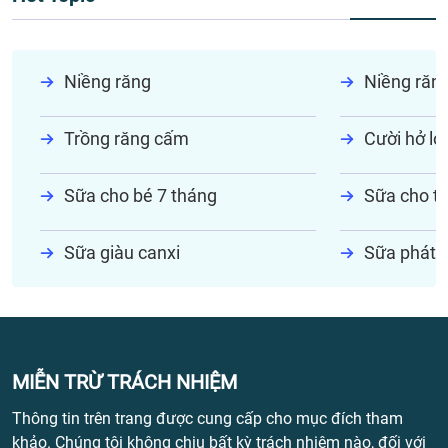
Niềng răng
Niềng răn
Trồng răng cấm
Cười hở lợi
Sữa cho bé 7 tháng
Sữa cho tr
Sữa giàu canxi
Sữa phát t
MIỄN TRỪ TRÁCH NHIỆM
Thông tin trên trang được cung cấp cho mục đích tham
khảo. Chúng tôi không chịu bất kỳ trách nhiệm nào, đối với