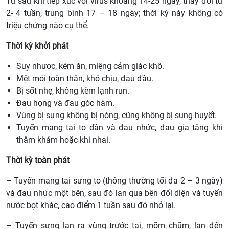
Từ sau khi tiếp xúc với virus khoảng 14-25 ngày, thay đổi từ
2- 4 tuần, trung bình 17 – 18 ngày; thời kỳ này không có
triệu chứng nào cụ thể.
Thời kỳ khởi phát
Suy nhược, kém ăn, miệng cảm giác khô.
Mệt mỏi toàn thân, khó chịu, đau đầu.
Bị sốt nhẹ, không kèm lạnh run.
Đau họng và đau góc hàm.
Vùng bị sưng không bị nóng, cũng không bị sung huyết.
Tuyến mang tai to dần và đau nhức, đau gia tăng khi
thăm khám hoặc khi nhai.
Thời kỳ toàn phát
– Tuyến mang tai sưng to (thông thường tối đa 2 – 3 ngày)
và đau nhức một bên, sau đó lan qua bên đối diện và tuyến
nước bọt khác, cao điểm 1 tuần sau đó nhỏ lại.
– Tuyến sưng lan ra vùng trước tai, mõm chũm, lan đến