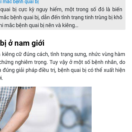
i mắc bệnh quai bị
uai bị cực kỳ nguy hiểm, một trong số đó là biến
ắc bệnh quai bị, dẫn đến tình trạng tinh trùng bị khô
hi mắc bệnh quai bị nên và kiêng…
bị ở nam giới
và kiêng cữ đúng cách, tình trạng sưng, nhức vùng hàm
 chứng nghiêm trọng. Tuy vậy ở một số bệnh nhân, do
úng giải pháp điều trị, bệnh quai bị có thể xuất hiện
i.