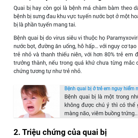
Quai bị hay còn gọi là bệnh má chàm bàm theo dâ
bệnh bị sưng đau khu vực tuyến nước bọt ở một hoặc n
bị là phần tuyến mang tai.
Bệnh quai bị do virus siêu vi thuộc họ Paramyxovi
nước bọt, đường ăn uống, hô hấp… với nguy cơ tạo 
trẻ nhỏ và thanh thiếu niên, với hơn 80% trẻ em đ
trưởng thành, nếu trong quá khứ chưa từng mắc qu
chứng tương tự như trẻ nhỏ.
Bệnh quai bị ở trẻ em nguy hiểm 
Bệnh quai bị là một trong n
không được chú ý thì có thể
màng não, viêm buồng trứng...
2. Triệu chứng của quai bị