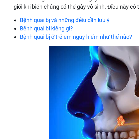
giới khi biến chứng có thể gây vô sinh. Điều này có
Bệnh quai bị và những điều cần lưu ý
Bệnh quai bị kiêng gì?
Bệnh quai bị ở trẻ em nguy hiểm như thế nào?