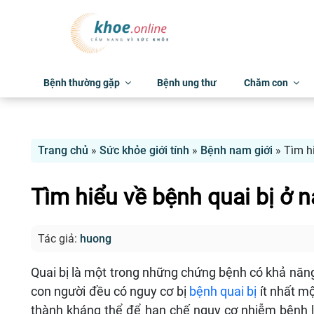
Bệnh thường gặp
Bệnh ung thư
Chăm con
Trang chủ
»
Sức khỏe giới tính
»
Bệnh nam giới
»
Tìm h
Tìm hiểu về bệnh quai bị ở n
Tác giả:
huong
Quai bị là một trong những chứng bệnh có khả năng
con người đều có nguy cơ bị
bệnh quai bị
ít nhất mộ
thành kháng thể để hạn chế nguy cơ nhiễm bệnh lạ