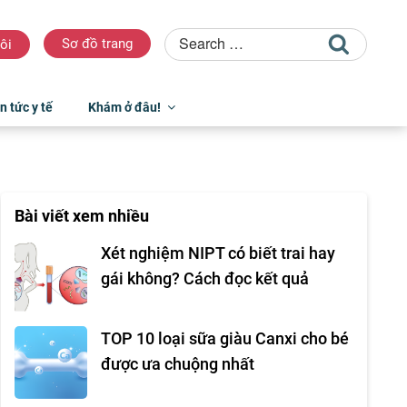
Sơ đồ trang
ôi
n tức y tế
Khám ở đâu!
Bài viết xem nhiều
Xét nghiệm NIPT có biết trai hay
gái không? Cách đọc kết quả
TOP 10 loại sữa giàu Canxi cho bé
được ưa chuộng nhất