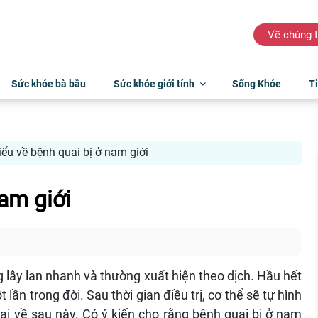
Về chúng t
Sức khỏe bà bầu
Sức khỏe giới tính
Sống Khỏe
Ti
iểu về bệnh quai bị ở nam giới
am giới
 lây lan nhanh và thường xuất hiện theo dịch. Hầu hết
t lần trong đời. Sau thời gian điều trị, cơ thể sẽ tự hình
i về sau này. Có ý kiến cho rằng bệnh quai bị ở nam