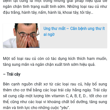
bệnh tật cũng là một trong những giải pháp hiệu quả để
ngăn chặn tình trạng xuất tinh sớm. Những loại rau củ như
đậu trắng, hành tây, nấm, hành lá, khoai tây, tỏi tây…
Ung thư mắt – Căn bệnh ung thư ít
ai ngờ
Một số loại rau củ còn có tác dụng kích thích ham muốn,
tăng sung mãn và ngăn chặn xuất tinh sớm hiệu quả.
– Trái cây
Bên cạnh nguồn chất xơ từ các loại rau củ, hãy bổ sung
thêm cho cơ thể bằng các loại trái cây hằng ngày. Trái cây
sẽ cung cấp một lượng lớn vitamin C, A, B, E, D… tốt cho cơ
thể, cũng như các loại vi khoáng chất bổ dưỡng, tăng sung
mãn và tinh lực cho những cuộc “yêu”.