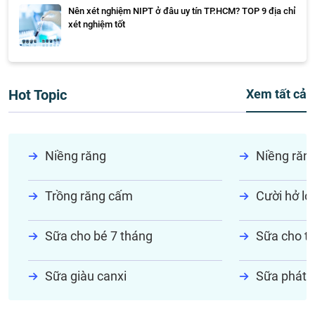
Nên xét nghiệm NIPT ở đâu uy tín TP.HCM? TOP 9 địa chỉ
xét nghiệm tốt
Hot Topic
Xem tất cả
Niềng răng
Niềng răn
Trồng răng cấm
Cười hở lợi
Sữa cho bé 7 tháng
Sữa cho tr
Sữa giàu canxi
Sữa phát t