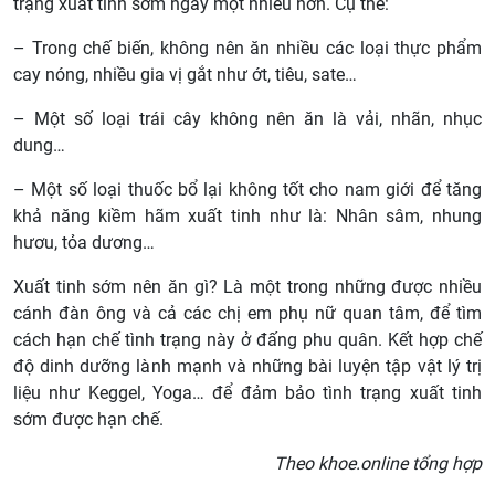
trạng xuất tinh sớm ngày một nhiều hơn. Cụ thể:
– Trong chế biến, không nên ăn nhiều các loại thực phẩm
cay nóng, nhiều gia vị gắt như ớt, tiêu, sate…
– Một số loại trái cây không nên ăn là vải, nhãn, nhục
dung…
– Một số loại thuốc bổ lại không tốt cho nam giới để tăng
khả năng kiềm hãm xuất tinh như là: Nhân sâm, nhung
hươu, tỏa dương…
Xuất tinh sớm nên ăn gì? Là một trong những được nhiều
cánh đàn ông và cả các chị em phụ nữ quan tâm, để tìm
cách hạn chế tình trạng này ở đấng phu quân. Kết hợp chế
độ dinh dưỡng lành mạnh và những bài luyện tập vật lý trị
liệu như Keggel, Yoga… để đảm bảo tình trạng xuất tinh
sớm được hạn chế.
Theo khoe.online tổng hợp