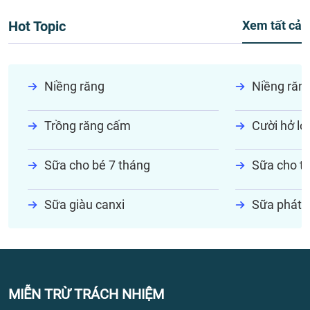
Hot Topic
Xem tất cả
Niềng răng
Niềng răn
Trồng răng cấm
Cười hở lợi
Sữa cho bé 7 tháng
Sữa cho tr
Sữa giàu canxi
Sữa phát t
MIỄN TRỪ TRÁCH NHIỆM