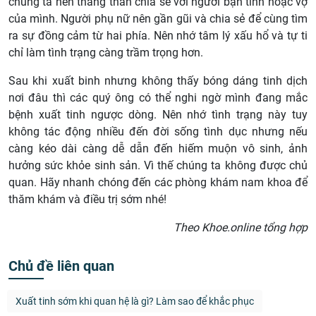
chúng ta nên thẳng thắn chia sẻ với người bạn tình hoặc vợ
của mình. Người phụ nữ nên gần gũi và chia sẻ để cùng tìm
ra sự đồng cảm từ hai phía. Nên nhớ tâm lý xấu hổ và tự ti
chỉ làm tình trạng càng trầm trọng hơn.
Sau khi xuất binh nhưng không thấy bóng dáng tinh dịch
nơi đâu thì các quý ông có thể nghi ngờ mình đang mắc
bệnh xuất tinh ngược dòng. Nên nhớ tình trạng này tuy
không tác động nhiều đến đời sống tình dục nhưng nếu
càng kéo dài càng dễ dẫn đến hiếm muộn vô sinh, ảnh
hưởng sức khỏe sinh sản. Vì thế chúng ta không được chủ
quan. Hãy nhanh chóng đến các phòng khám nam khoa để
thăm khám và điều trị sớm nhé!
Theo Khoe.online tổng hợp
Chủ đề liên quan
Xuất tinh sớm khi quan hệ là gì? Làm sao để khắc phục