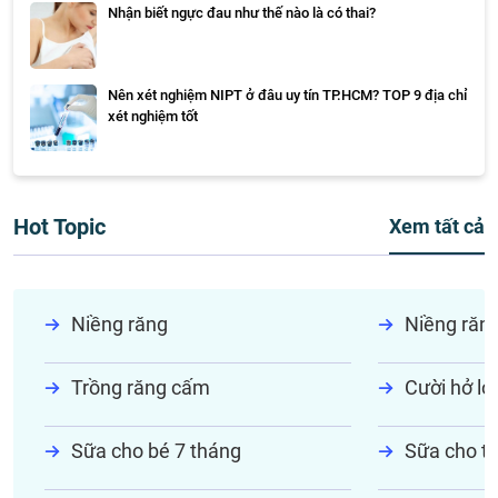
Nhận biết ngực đau như thế nào là có thai?
Nên xét nghiệm NIPT ở đâu uy tín TP.HCM? TOP 9 địa chỉ
xét nghiệm tốt
Hot Topic
Xem tất cả
Niềng răng
Niềng răn
Trồng răng cấm
Cười hở lợi
Sữa cho bé 7 tháng
Sữa cho tr