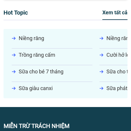
Hot Topic
Xem tất cả
Niềng răng
Niềng răn
Trồng răng cấm
Cười hở lợi
Sữa cho bé 7 tháng
Sữa cho tr
Sữa giàu canxi
Sữa phát t
MIỄN TRỪ TRÁCH NHIỆM