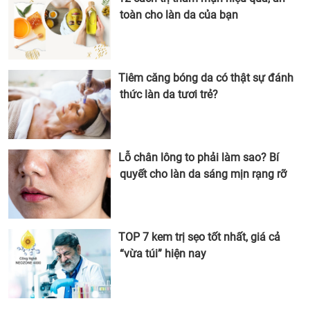
toàn cho làn da của bạn
Tiêm căng bóng da có thật sự đánh
thức làn da tươi trẻ?
Lỗ chân lông to phải làm sao? Bí
quyết cho làn da sáng mịn rạng rỡ
TOP 7 kem trị sẹo tốt nhất, giá cả
“vừa túi” hiện nay