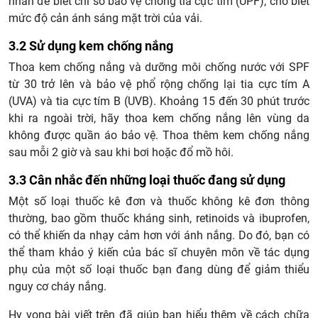
nhãn để biết chỉ số bảo vệ chống tia cực tím (UPF), cho biết
mức độ cản ánh sáng mặt trời của vải.
3.2 Sử dụng kem chống nắng
Thoa kem chống nắng và dưỡng môi chống nước với SPF
từ 30 trở lên và bảo vệ phổ rộng chống lại tia cực tím A
(UVA) và tia cực tím B (UVB). Khoảng 15 đến 30 phút trước
khi ra ngoài trời, hãy thoa kem chống nắng lên vùng da
không được quần áo bảo vệ. Thoa thêm kem chống nắng
sau mỗi 2 giờ và sau khi bơi hoặc đổ mồ hôi.
3.3 Cân nhắc đến những loại thuốc đang sử dụng
Một số loại thuốc kê đơn và thuốc không kê đơn thông
thường, bao gồm thuốc kháng sinh, retinoids và ibuprofen,
có thể khiến da nhạy cảm hơn với ánh nắng. Do đó, bạn có
thể tham khảo ý kiến của bác sĩ chuyên môn về tác dụng
phụ của một số loại thuốc bạn đang dùng để giảm thiểu
nguy cơ cháy nắng.
Hy vọng bài viết trên đã giúp bạn hiểu thêm về cách chữa