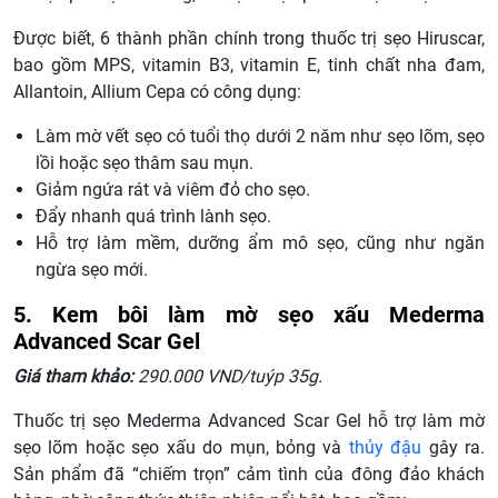
Được biết, 6 thành phần chính trong thuốc trị sẹo Hiruscar,
bao gồm MPS, vitamin B3, vitamin E, tinh chất nha đam,
Allantoin, Allium Cepa có công dụng:
Làm mờ vết sẹo có tuổi thọ dưới 2 năm như sẹo lõm, sẹo
lồi hoặc sẹo thâm sau mụn.
Giảm ngứa rát và viêm đỏ cho sẹo.
Đẩy nhanh quá trình lành sẹo.
Hỗ trợ làm mềm, dưỡng ẩm mô sẹo, cũng như ngăn
ngừa sẹo mới.
5. Kem bôi làm mờ sẹo xấu Mederma
Advanced Scar Gel
Giá tham khảo:
290.000 VND/tuýp 35g.
Thuốc trị sẹo Mederma Advanced Scar Gel hỗ trợ làm mờ
sẹo lõm hoặc sẹo xấu do mụn, bỏng và
thủy đậu
gây ra.
Sản phẩm đã “chiếm trọn” cảm tình của đông đảo khách