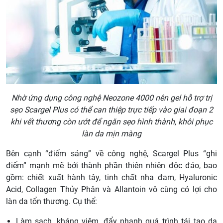
Nhờ ứng dụng công nghệ Neozone 4000 nên gel hỗ trợ trị
sẹo Scargel Plus có thể can thiệp trực tiếp vào giai đoạn 2
khi vết thương còn ướt để ngăn sẹo hình thành, khôi phục
làn da mịn màng
Bên cạnh “điểm sáng” về công nghệ, Scargel Plus “ghi
điểm” mạnh mẽ bởi thành phần thiên nhiên độc đáo, bao
gồm: chiết xuất hành tây, tinh chất nha đam, Hyaluronic
Acid, Collagen Thủy Phân và Allantoin vô cùng có lợi cho
làn da tổn thương. Cụ thể:
Làm sạch, kháng viêm, đẩy nhanh quá trình tái tạo da