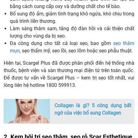
bằng cách cung cấp oxy và dưỡng chất cho tế bào.
Bổ sung độ ẩm, giảm tình trạng khô ngứa, khó chịu trong
quá trình liền thương.
Làm sáng thâm sạm, tăng độ đàn hồi và cải thiện chất
lượng cho vùng da bị sẹo.
Đa công dụng cho tất cả loại sẹo, bao gồm
sẹo thâm
mụn
, sẹo thẩm mỹ, sẹo lồi, sẹo lõm hoặc sẹo phẫu thuật.
Hiện tại, Scargel Plus đã được phân phối đến hệ thống nhà
thuốc, bệnh viện và sàn thương mại điện tử trên toàn quốc.
Để được tư vấn về Scargel Plus – kem trị sẹo tốt nhất, vui
lòng liên hệ hotline 1800 599913.
Collagen là gì? 5 công dụng bất
ngờ của việc bổ sung Collagen
2. Kem bôi trị sẹo thâm, sẹo rỗ Scar Esthetique