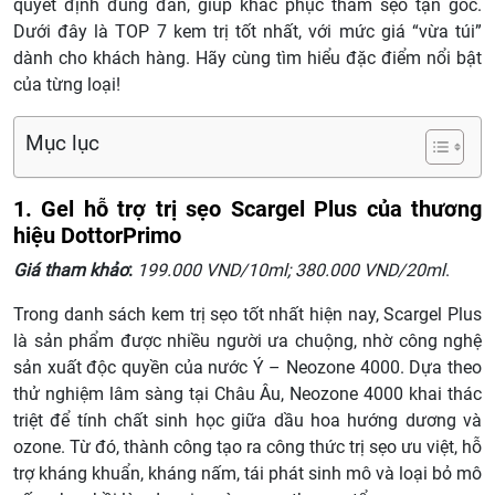
quyết định đúng đắn, giúp khắc phục thâm sẹo tận gốc.
Dưới đây là TOP 7 kem trị tốt nhất, với mức giá “vừa túi”
dành cho khách hàng. Hãy cùng tìm hiểu đặc điểm nổi bật
của từng loại!
Mục lục
1. Gel hỗ trợ trị sẹo Scargel Plus của thương
hiệu DottorPrimo
Giá tham khảo
:
199.000 VND/10ml; 380.000 VND/20ml
.
Trong danh sách kem trị sẹo tốt nhất hiện nay, Scargel Plus
là sản phẩm được nhiều người ưa chuộng, nhờ công nghệ
sản xuất độc quyền của nước Ý – Neozone 4000. Dựa theo
thử nghiệm lâm sàng tại Châu Âu, Neozone 4000 khai thác
triệt để tính chất sinh học giữa dầu hoa hướng dương và
ozone. Từ đó, thành công tạo ra công thức trị sẹo ưu việt, hỗ
trợ kháng khuẩn, kháng nấm, tái phát sinh mô và loại bỏ mô