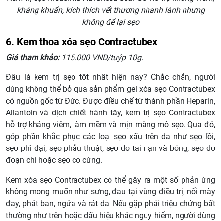
kháng khuẩn, kích thích vết thương nhanh lành nhưng
không để lại sẹo
6. Kem thoa xóa sẹo Contractubex
Giá tham khảo:
115.000 VND/tuýp 10g.
Đâu là kem trị sẹo tốt nhất hiện nay? Chắc chắn, người
dùng không thể bỏ qua sản phẩm gel xóa sẹo Contractubex
có nguồn gốc từ Đức. Được điều chế từ thành phần Heparin,
Allantoin và dịch chiết hành tây, kem trị sẹo Contractubex
hỗ trợ kháng viêm, làm mềm và mịn màng mô sẹo. Qua đó,
góp phần khắc phục các loại sẹo xấu trên da như sẹo lồi,
sẹo phì đại, sẹo phẫu thuật, sẹo do tai nạn và bỏng, sẹo do
đoạn chi hoặc sẹo co cứng.
Kem xóa sẹo Contractubex có thể gây ra một số phản ứng
không mong muốn như sưng, đau tại vùng điều trị, nổi mày
đay, phát ban, ngứa và rát da. Nếu gặp phải triệu chứng bất
thường như trên hoặc dấu hiệu khác nguy hiểm, người dùng