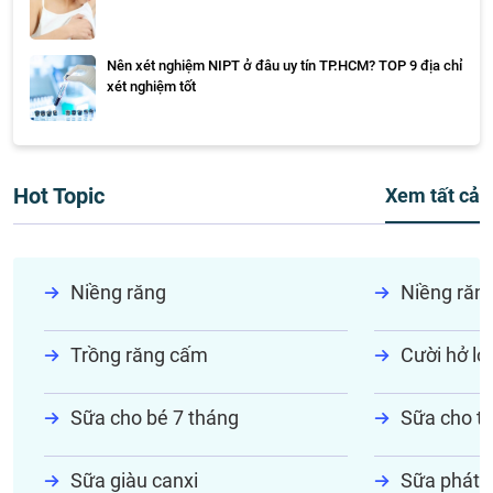
Nên xét nghiệm NIPT ở đâu uy tín TP.HCM? TOP 9 địa chỉ
xét nghiệm tốt
Hot Topic
Xem tất cả
Niềng răng
Niềng răn
Trồng răng cấm
Cười hở lợi
Sữa cho bé 7 tháng
Sữa cho tr
Sữa giàu canxi
Sữa phát t