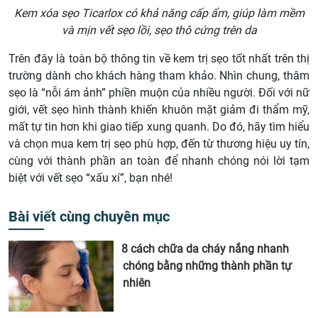
Kem xóa sẹo Ticarlox có khả năng cấp ẩm, giúp làm mềm
và mịn vết sẹo lồi, sẹo thô cứng trên da
Trên đây là toàn bộ thông tin về kem trị sẹo tốt nhất trên thị
trường dành cho khách hàng tham khảo. Nhìn chung, thâm
sẹo là “nỗi ám ảnh” phiền muộn của nhiều người. Đối với nữ
giới, vết sẹo hình thành khiến khuôn mặt giảm đi thẩm mỹ,
mất tự tin hơn khi giao tiếp xung quanh. Do đó, hãy tìm hiểu
và chọn mua kem trị sẹo phù hợp, đến từ thương hiệu uy tín,
cùng với thành phần an toàn để nhanh chóng nói lời tạm
biệt với vết sẹo “xấu xí”, bạn nhé!
Bài viết cùng chuyên mục
8 cách chữa da cháy nắng nhanh
chóng bằng những thành phần tự
nhiên