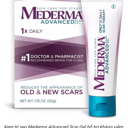
Kem trị sẹo Mederma Advanced Scar Gel hỗ trợ kháng viêm,