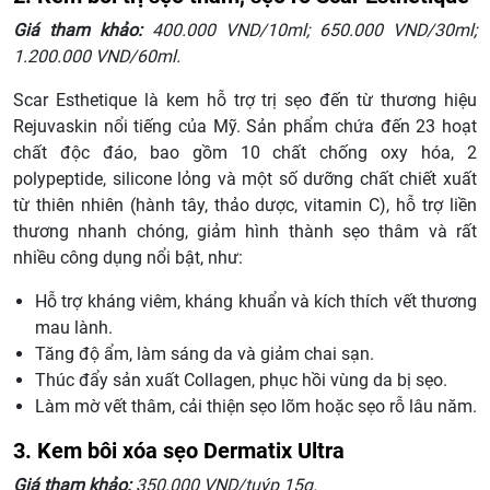
Giá tham khảo:
400.000 VND/10ml; 650.000 VND/30ml;
1.200.000 VND/60ml.
Scar Esthetique là kem hỗ trợ trị sẹo đến từ thương hiệu
Rejuvaskin nổi tiếng của Mỹ. Sản phẩm chứa đến 23 hoạt
chất độc đáo, bao gồm 10 chất chống oxy hóa, 2
polypeptide, silicone lỏng và một số dưỡng chất chiết xuất
từ thiên nhiên (hành tây, thảo dược, vitamin C), hỗ trợ liền
thương nhanh chóng, giảm hình thành sẹo thâm và rất
nhiều công dụng nổi bật, như:
Hỗ trợ kháng viêm, kháng khuẩn và kích thích vết thương
mau lành.
Tăng độ ẩm, làm sáng da và giảm chai sạn.
Thúc đẩy sản xuất Collagen, phục hồi vùng da bị sẹo.
Làm mờ vết thâm, cải thiện sẹo lõm hoặc sẹo rỗ lâu năm.
3. Kem bôi xóa sẹo Dermatix Ultra
Giá tham khảo:
350.000 VND/tuýp 15g.