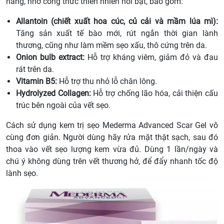
hàng, nhờ công thức thiên nhiên nổi bật, bao gồm:
Allantoin (chiết xuất hoa cúc, củ cải và mầm lúa mì):
Tăng sản xuất tế bào mới, rút ngắn thời gian lành
thương, cũng như làm mềm sẹo xấu, thô cứng trên da.
Onion bulb extract:
Hỗ trợ kháng viêm, giảm đỏ và đau
rát trên da.
Vitamin B5:
Hỗ trợ thu nhỏ lỗ chân lông.
Hydrolyzed Collagen:
Hỗ trợ chống lão hóa, cải thiện cấu
trúc bên ngoài của vết sẹo.
Cách sử dụng kem trị sẹo Mederma Advanced Scar Gel vô
cùng đơn giản. Người dùng hãy rửa mặt thật sạch, sau đó
thoa vào vết sẹo lượng kem vừa đủ. Dùng 1 lần/ngày và
chú ý không dùng trên vết thương hở, để đẩy nhanh tốc độ
lành sẹo.