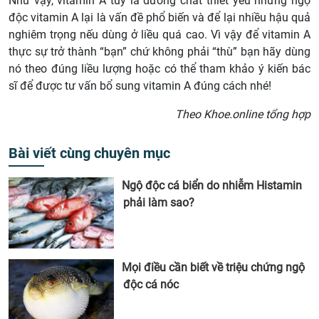
Như vậy, vitamin A tuy là dưỡng chất thiết yếu nhưng ngộ
độc vitamin A lại là vấn đề phổ biến và để lại nhiều hậu quả
nghiêm trọng nếu dùng ở liều quá cao. Vì vậy để vitamin A
thực sự trở thành “bạn” chứ không phải “thù” bạn hãy dùng
nó theo đúng liều lượng hoặc có thể tham khảo ý kiến bác
sĩ để được tư vấn bổ sung vitamin A đúng cách nhé!
Theo Khoe.online tổng hợp
Bài viết cùng chuyên mục
Ngộ độc cá biển do nhiễm Histamin
phải làm sao?
Mọi điều cần biết về triệu chứng ngộ
độc cá nóc