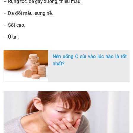
– Rụng tóc, dễ gãy xương, thiếu máu.
– Da đổi màu, sưng nề.
– Sốt cao.
– Ù tai.
Nên uống C sủi vào lúc nào là tốt
nhất?