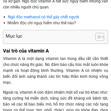
và xơ gan. Ngộ độc vitamin A hết sức nguy hiểm nhưng vẫn
còn nhiều người chủ quan.
Ngộ độc methanol có thể gây chết người
Nhiễm độc chì nguy hiểm như thế nào?
Mục lục
Vai trò của vitamin A
Vitamin A là một dạng vitamin tan trong dầu rất cần thiết
cho chức năng thị giác. Nó đảm bảo cấu trúc mắt luôn khỏe
mạnh và hoạt động bình thường. Vitamin A có nhiệm vụ
biến đổi ánh sáng thành các tín hiệu thần kinh trong võng
mạc.
Ngoài ra, vitamin A còn đảm nhiệm một số vai trò khác như:
tăng cường hệ miễn dịch, nâng sức đề kháng với bệnh tật,
bảo vệ các tế bào biểu mô, hỗ trợ chức năng các nội tạng
trong cơ thể (gan, tim, phổi, thận), giúp da khỏe đẹp, răng