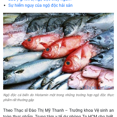
Sự hiểm nguy của ngộ độc hải sản
Ngộ độc cá biển do Histamin một trong những trường hợp ngộ độc thực
phẩm rất thường gặp
Theo Thạc sĩ Đào Thị Mỹ Thanh – Trưởng khoa Vệ sinh an
toàn thực phẩm, Trung tâm y tế dự phòng Tp.HCM cho biết,