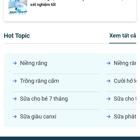
xét nghiệm tốt
Hot Topic
Xem tất cả
Niềng răng
Niềng răn
Trồng răng cấm
Cười hở lợi
Sữa cho bé 7 tháng
Sữa cho tr
Sữa giàu canxi
Sữa phát t