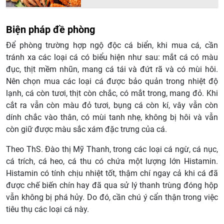
Biện pháp đề phòng
Để phòng trường hợp ngộ độc cá biển, khi mua cá, cần
tránh xa các loại cá có biểu hiện như sau: mắt cá có màu
đục, thịt mềm nhũn, mang cá tái và đứt rã và có mùi hôi.
Nên chọn mua các loại cá được bảo quản trong nhiệt độ
lạnh, cá còn tươi, thịt còn chắc, có mắt trong, mang đỏ. Khi
cắt ra vẫn còn màu đỏ tươi, bụng cá còn kí, vây vẫn còn
dính chắc vào thân, có mùi tanh nhẹ, không bị hôi và vẫn
còn giữ được màu sắc xám đặc trưng của cá.
Theo ThS. Đào thị Mỹ Thanh, trong các loại cá ngừ, cá nục,
cá trích, cá heo, cá thu có chứa một lượng lớn Histamin.
Histamin có tính chịu nhiệt tốt, thậm chí ngay cả khi cá đã
được chế biến chín hay đã qua sử lý thanh trùng đóng hộp
vẫn không bị phá hủy. Do đó, cần chú ý cẩn thận trong việc
tiêu thụ các loại cá này.