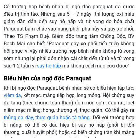
Có trường hợp bệnh nhân bị ngộ độc paraquat đã được
điều trị tỉnh táo. Nhưng sau 5 – 7 ngày thì lượng oxi máu
giảm dần dẫn đến suy hô hấp và tử vong do hóa chất
Paraquat bám chắc vào nang phổi, phá hủy và gây xơ phổi.
Theo TS Phạm Duệ, Giám đốc trung tâm Chống Độc, BV
Bạch Mai cho biết “Paraquat gây xơ phổi tiến triển không
hồi phục, vì vậy nhiều trường hợp bệnh nhân không tử vong
sớm nhưng lại phải đón nhận cái chết đến từ từ và tử vong
sau 1-2 tuần vì
suy hô hấp
mà không cách nào cứu được”
Biểu hiện của ngộ độc Paraquat
Khi bị ngộ độc Paraquat, bệnh nhân sẽ có biểu hiện lập tức:
viêm da
, kết mạc, màng tiếp hợp, long móng. Hội chứng suy
đa tạng (triệu chứng toàn thân) gồm nôn sớm, đau rát, loét
niêm mạc miệng, họng, thượng vị, thực quản. Có thể gây ra
thủng dạ dày, thực quản hoặc tá tràng
. Đối với trường hợp
bị nặng, có thể có dấu hiệu bị suy hô hấp (phổi bị tổn
thương, xuất huyết phổi) hoặc có biến chứng tràn khí màng