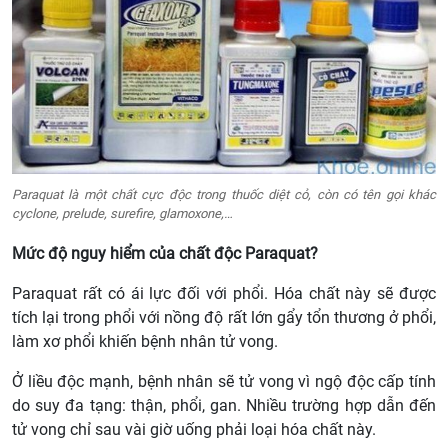
Paraquat là một chất cực độc trong thuốc diệt cỏ, còn có tên gọi khác
cyclone, prelude, surefire, glamoxone,…
Mức độ nguy hiểm của chất độc Paraquat?
Paraquat rất có ái lực đối với phổi. Hóa chất này sẽ được
tích lại trong phổi với nồng độ rất lớn gẩy tổn thương ở phổi,
làm xơ phổi khiến bệnh nhân tử vong.
Ở liều độc mạnh, bệnh nhân sẽ tử vong vì ngộ độc cấp tính
do suy đa tạng: thận, phổi, gan. Nhiều trường hợp dẫn đến
tử vong chỉ sau vài giờ uống phải loại hóa chất này.