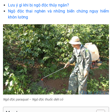
Lưu ý gì khi bị ngộ độc thủy ngân?
Ngộ độc thai nghén và những biến chứng nguy hiểm
khôn lường
Ngô độc paraquat – Ngộ độc thuốc diệt cỏ