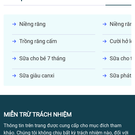
Niềng răng
Niềng răn
Trồng răng cấm
Cười hở lợi
Sữa cho bé 7 tháng
Sữa cho tr
Sữa giàu canxi
Sữa phát t
MIỄN TRỪ TRÁCH NHIỆM
Thông tin trên trang được cung cấp cho mục đích tham
khảo. Chúng tôi không chịu bất kỳ trách nhiệm nào, đối với