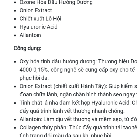
Ozone Hóa Dầu Hướng Dương
Onion Extract
Chiết xuất Lô Hội
Hyaluronic Acid
Allantoin
Công dụng:
Oxy hóa tinh dầu hướng dương: Thương hiệu Do
4000 0,15%, công nghệ sẽ cung cấp oxy cho tế b
phục hồi da.
Onion Extract (chiết xuất Hành Tây): Giúp kiểm 
đoạn chữa lành, ngăn chặn hình thành sẹo ngay
Tinh chất lá nha đam kết hợp Hyaluronic Acid: C
đẩy quá trình lành vết thương nhanh chóng.
Allantoin: Làm dịu vết thương và mềm sẹo, từ đó
Collagen thủy phân: Thúc đẩy quá trình tái tạo t
tình trạng đổi màu da sau khi phục hồi.