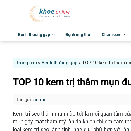
Bệnh thường gặp
Bệnh ung thư
Chăm con
Trang chủ
»
Bệnh thường gặp
»
TOP 10 kem trị thâm m
TOP 10 kem trị thâm mụn đư
Tác giả:
admin
Kem trị sẹo thâm mụn nào tốt là mối quan tâm của 
mụn gây mất thẩm mỹ làn da khiến chị em cảm thấy 
loại kem trị sẹo lành tính, nhẹ dịu, phù hợp với l