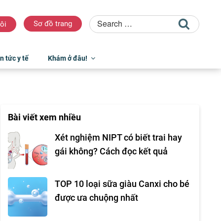
Sơ đồ trang
ôi
n tức y tế
Khám ở đâu!
Bài viết xem nhiều
Xét nghiệm NIPT có biết trai hay
gái không? Cách đọc kết quả
TOP 10 loại sữa giàu Canxi cho bé
được ưa chuộng nhất