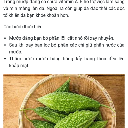
Trong mướp đắng có chứa vitamin A, B hỗ trợ việc làm sáng
và mịn màng làn da. Ngoài ra còn giúp da đào thải các độc
tố khiến da bạn khỏe khoắn hơn.
Các bước thực hiện:
Mướp đắng bạn bỏ phần lõi, cắt nhỏ rồi xay nhuyễn.
Sau khi xay bạn lọc bỏ phần xác chỉ giữ phần nước của
mướp.
Thấm nước mướp bằng bông tẩy trang thoa đều lên
khắp mặt.