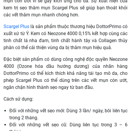
mụn còn ướt vì sẽ gây kích ứng cho da. Sự xuất hiện của
kem trị sẹo thâm mụn Scargel Plus sẽ giúp bạn thoát khỏi
các vết thâm mụn nhanh chóng hơn.
Scargel Plus
là sản phẩm thuộc thương hiệu DottorPrimo có
xuất xứ từ Ý.
Kem có Neozone 4000 0,15% kết hợp cùng các
tinh chất lá nha đam, tinh chất hành tây và Collagen thủy
phân có thể cải thiện vùng da bị thâm mụn hiệu quả.
Đặc biệt sản phẩm có dùng công nghệ độc quyền Neozone
4000 (Ozone hóa dầu hướng dương) của nhãn hàng
DottorPrimo có thể kích thích khả năng tái tạo mô da, cho
phép Scargel Plus
có thể dùng trên các vết mụn còn ướt
,
ngăn chặn hình thành sẹo ngay từ ban đầu.
Cách sử dụng:
Đối với những vết sẹo mới: Dùng 3 lần/ ngày, bôi liên tục
trong 2 tháng.
Đối với những vết sẹo cũ: Dùng liên tục trong 3 – 6