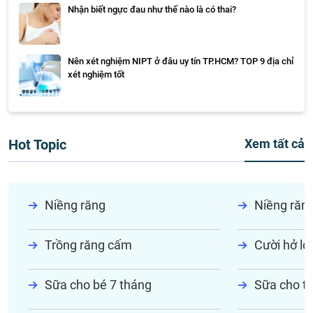
Nhận biết ngực đau như thế nào là có thai?
Nên xét nghiệm NIPT ở đâu uy tín TP.HCM? TOP 9 địa chỉ
xét nghiệm tốt
Hot Topic
Xem tất cả
Niềng răng
Niềng răn
Trồng răng cấm
Cười hở lợi
Sữa cho bé 7 tháng
Sữa cho tr